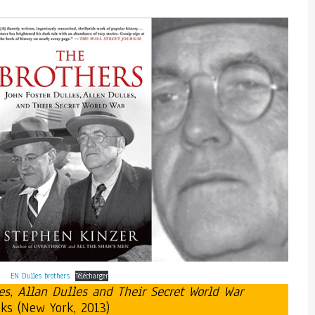
EN Dulles brothers
Télécharger
les, Allan Dulles and Their Secret World War
ks (New York, 2013)