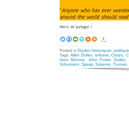
“
Anyone who has ever wonder
around the world should read 
Merci de partager !
0
Partages
Posted in
Etudes historiques, politique
Tags:
Allen Dulles
,
artkarel
,
Castro
,
C
Jean Monnet
,
John Foster Dulles
,
Schumann
,
Spaak
,
Sukarno
,
Truman