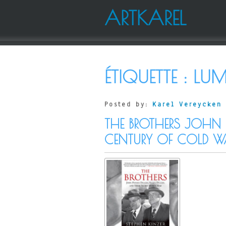
ARTKAREL
ÉTIQUETTE :
LU
Posted by:
Karel Vereycken
THE BROTHERS JOHN F
CENTURY OF COLD W