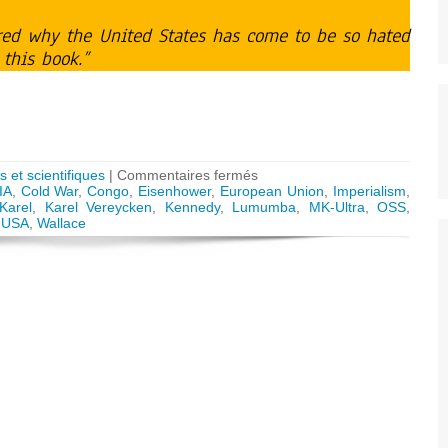
ed why the United States has come to be so hated
this book.”
sur
s et scientifiques
|
Commentaires fermés
The
IA
,
Cold War
,
Congo
,
Eisenhower
,
European Union
,
Imperialism
,
Brothers
Karel
,
Karel Vereycken
,
Kennedy
,
Lumumba
,
MK-Ultra
,
OSS
,
John
,
USA
,
Wallace
Foster
and
Allen
Dulles,
A
Century
of
Cold
War