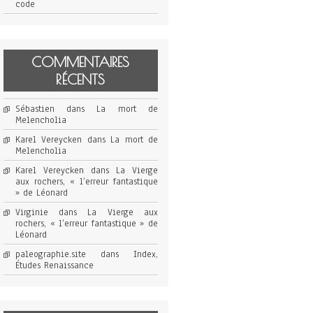
code
COMMENTAIRES
RÉCENTS
Sébastien
dans
La mort de
Melencholia
Karel Vereycken
dans
La mort de
Melencholia
Karel Vereycken
dans
La Vierge
aux rochers, « l’erreur fantastique
» de Léonard
Virginie
dans
La Vierge aux
rochers, « l’erreur fantastique » de
Léonard
paleographie.site
dans
Index,
Études Renaissance