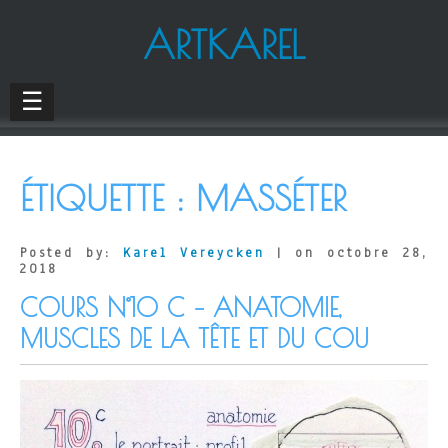
ARTKAREL
☰
ÉTIQUETTE :
MASSÉTER
Posted by:
Karel Vereycken
| on octobre 28,
2018
COURS N°10 C – ANATOMIE,
MUSCLES DE LA TÊTE ET DU COU