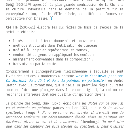
particulier pendant la renaissance chinoise sous la
dynastie des
Song
(960-1279 après JC), la plus grande contribution de la Chine à
la culture universelle dans le domaine de la peinture fut la
conceptualisation, dès le VIIIe siècle, de différentes formes de
perspective non linéaire.
[
1
]
Xie He
(500-535) élabora les six règles de base de l’école de la
peinture chinoise :
la résonance intérieure donne vie et mouvement ;
méthode structurale dans l’utilisation du pinceau ;
fidélité à l’objet en représentant les formes ;
conformité au genre en appliquant les couleurs ;
arrangement convenable dans la composition ;
transmission par la copie.
Contrairement à l’interprétation nietzschéenne à laquelle se sont
livrés des artistes « modernes » comme
Wassily
Kandinsky
(dans son
Du Spirituel dans l’Art et dans la peinture en particulier
) ou André
Breton avec l’automatisme, qui a isolé la première règle du reste
pour en faire une plongée dans le chaos original, la notion de
résonance intérieure doit être qualifié d’inspiration divine.
Le peintre des Song, Guo Ruoxo, écrit dans ses
Notes sur ce que j’ai
vu et entendu en peinture
parues en l’an 1074, que
« Si la valeur
spirituelle (
renpin
) d’une personne est élevée, il s’ensuit que la
résonance intérieure est nécessairement élevée, alors sa peinture est
forcément pleine de vie et de mouvement (
shendong
). On peut dire
que, dans les hauteurs les plus élevées du spirituel, il peut rivaliser