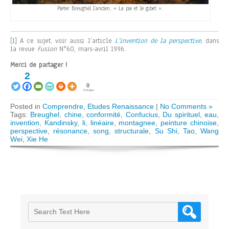
Pieter Breughel l’ancien, « La pie et le gibet ».
[
1
]
A ce sujet, voir aussi l’article
L’invention de la perspective
, dans
la revue
Fusion
N°60, mars-avril 1996.
Merci de partager !
2
0
Partages
Posted in
Comprendre
,
Etudes Renaissance
|
No Comments »
Tags:
Breughel
,
chine
,
conformité
,
Confucius
,
Du spirituel
,
eau
,
invention
,
Kandinsky
,
li
,
linéaire
,
montagnee
,
peinture chinoise
,
perspective
,
résonance
,
song
,
structurale
,
Su Shi
,
Tao
,
Wang
Wei
,
Xie He