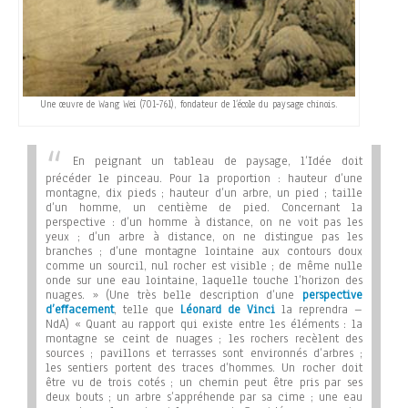
Une œuvre de Wang Wei (701-761), fondateur de l’école du paysage chinois.
En peignant un tableau de paysage, l’Idée doit
précéder le pinceau. Pour la proportion : hauteur d’une
montagne, dix pieds ; hauteur d’un arbre, un pied ; taille
d’un homme, un centième de pied. Concernant la
perspective : d’un homme à distance, on ne voit pas les
yeux ; d’un arbre à distance, on ne distingue pas les
branches ; d’une montagne lointaine aux contours doux
comme un sourcil, nul rocher est visible ; de même nulle
onde sur une eau lointaine, laquelle touche l’horizon des
nuages. »
(Une très belle description d’une
perspective
d’effacement
, telle que
Léonard de Vinci
la reprendra –
NdA)
« Quant au rapport qui existe entre les éléments : la
montagne se ceint de nuages ; les rochers recèlent des
sources ; pavillons et terrasses sont environnés d’arbres ;
les sentiers portent des traces d’hommes. Un rocher doit
être vu de trois cotés ; un chemin peut être pris par ses
deux bouts ; un arbre s’appréhende par sa cime ; une eau