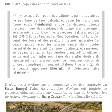
Guo Ruoxo
(déjà cité) écrit, toujours en 1074 :
« Lorsque l’on peint des bâtiments parmi les arbres,
ne pas faire de faux calculs, et tracer les traits d’une
forme égale (
junzhuang
) ; que la distance pénètre
l’espace ; que des centaines de diagonales convergent
vers un même point, comme les œuvres réalisées sous les
Sui
(581-618), les Tang et les Cinq Dynasties, (…) Lorsqu’on
peint des tours et des pavillons, laisser apparaître les
quatre angles, avec les tasseaux rangés dans l’ordre,
devant et derrière étant clairement distincts, et sans erreur
en traçant les lignes. Les peintres d’aujourd’hui utilisent
en général des règles pour faire des angles droits ; ils
répartissent les tasseaux avec de nombreux coups de
pinceau compliqués, manquant totalement du sens (
yi
) de
la beauté vigoureuse (
zhuangli
) et d’élégance libre
(
xiannya
). »
Il n’est pas à exclure que la perspective cavalière employée par
Pieter Bruegel
l’aîné dans ses
Jeux d’enfants
soit inspirée de
prouesses chinoises telles que
Animation au bord de la rivière lors
du festival Qingming
de
Zhang Zeduan
(fin XIe-début XIIe siècle).