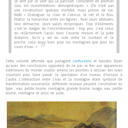
se sent par le vent qui la parcourt. Considérer en premier
lieu les manifestations atmosphériques. »
(Ce n’est pas
une construction spatiale mortifié, mais pleine de vie,
NdA)
« Distinguer le clair et l’obscur, le net et le flou.
Établir la hiérarchie entre les figures ; fixer leurs attitudes,
leur démarche, leurs saluts réciproques. Trop d’éléments,
c’est le danger de l’encombrement ; trop peu, c’est celui
du relâchement. Saisir donc l’exacte mesure et la juste
distance. Qu’il y ait du vide entre le lointain et le
proche, cela aussi bien pour les montagnes que pour les
cours d’eau. »
Cette volonté affirmée que partagent
confucéens
et taoïstes (bien
qu’avec des conclusions opposées) de ne pas se fier aux apparences
extérieures du monde visible amena les peintres à utiliser des ruses
visuelles pour faire passer le spectateur d’un niveau d’horizon à
l’autre. L’interaction entre l’eau et la montagne étant symbole de
transformation universelle, différents niveaux peuvent s’enchaîner du
type : eau, petite brume, montagne, grande brume, nuage, eau, petite
brume, montagne et ainsi de suite.