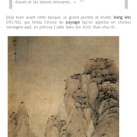
élevés et les talents éminents… »
Déjà bien avant cette époque, le grand peintre et érudit,
Wang Wei
(701-761), qui fonda l’école du
paysage
(qu’on appelle en chinois
montagne-eau
), en précisa l’idée dans son écrit
Shan-shui-fu
: