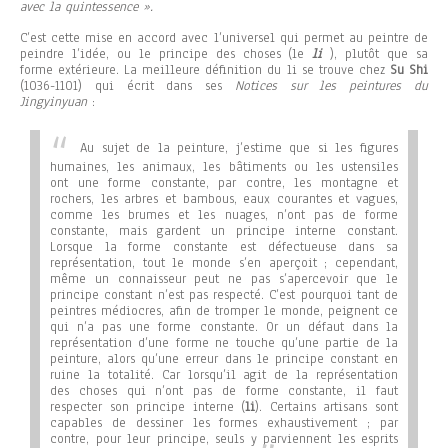
avec la quintessence ».
C’est cette mise en accord avec l’universel qui permet au peintre de
peindre l’idée, ou le principe des choses (le
li
), plutôt que sa
forme extérieure. La meilleure définition du li se trouve chez
Su Shi
(1036-1101) qui écrit dans ses
Notices sur les peintures du
Jingyinyuan
:
Au sujet de la peinture, j’estime que si les figures
humaines, les animaux, les bâtiments ou les ustensiles
ont une forme constante, par contre, les montagne et
rochers, les arbres et bambous, eaux courantes et vagues,
comme les brumes et les nuages, n’ont pas de forme
constante, mais gardent un principe interne constant.
Lorsque la forme constante est défectueuse dans sa
représentation, tout le monde s’en aperçoit ; cependant,
même un connaisseur peut ne pas s’apercevoir que le
principe constant n’est pas respecté. C’est pourquoi tant de
peintres médiocres, afin de tromper le monde, peignent ce
qui n’a pas une forme constante. Or un défaut dans la
représentation d’une forme ne touche qu’une partie de la
peinture, alors qu’une erreur dans le principe constant en
ruine la totalité. Car lorsqu’il agit de la représentation
des choses qui n’ont pas de forme constante, il faut
respecter son principe interne (
li
). Certains artisans sont
capables de dessiner les formes exhaustivement ; par
contre, pour leur principe, seuls y parviennent les esprits