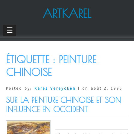
ARTKAREL
☰
ÉTIQUETTE :
PEINTURE
CHINOISE
Posted by:
Karel Vereycken
| on août 2, 1996
SUR LA PEINTURE CHINOISE ET SON
INFLUENCE EN OCCIDENT