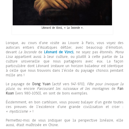
Léonard de Vinci, « La Joconde ».
Lorsque, au cours d’une visite au Louvre à Paris, vous voyez des
autocars entiers d’Asiatiques défiler, avec beaucoup d’émotion,
devant
La Joconde
de
Léonard de Vinci
, ne soyez pas étonnés.
Mona
Lisa
appartient aussi à leur culture, ou plutôt à cette partie de la
culture universelle que nous partageons avec eux. La façon
particulière dont Léonard instaure un horizon baladeur est identique
à celle que nous trouvons dans l’école du paysage chinois pendant
mille ans !
Le paysage de
Dong Yuan
(actif vers 947-970),
Fête pour invoquer la
pluie
, ou encore
Parcourant les ruisseaux et les montagnes
de
Fan
Kuan
(vers 980-1050), en sont de bons exemples.
Évidemment, en bon cartésien, vous pouvez balayer d’un geste toutes
ces preuves de l’existence d’une grande civilisation et crier :
« mysticisme »
!
Permettez-moi de vous indiquer que la perspective linéaire, elle
aussi, était maîtrisée en Chine.