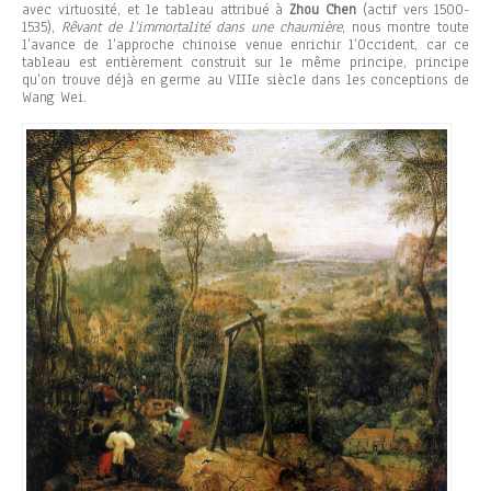
avec virtuosité, et le tableau attribué à
Zhou Chen
(actif vers 1500-
1535),
Rêvant de l’immortalité dans une chaumière
, nous montre toute
l’avance de l’approche chinoise venue enrichir l’Occident, car ce
tableau est entièrement construit sur le même principe, principe
qu’on trouve déjà en germe au VIIIe siècle dans les conceptions de
Wang Wei.