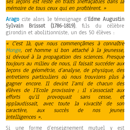
ses leçons est resté en traits ineffaçables dans la
mémoire de tous ceux qui en profitèrent. »
Arago
cite alors le témoignage d’
Edme Augustin
Sylvain
Brissot
(1786-1819)
, fils du célèbre
girondin et abolitionniste, un des 50 élèves :
« C’est là, que nous commençâmes à connaître
Monge
, cet homme si bon attaché à la jeunesse,
si dévoué à la propagation des sciences. Presque
toujours au milieu de nous, il faisait succéder aux
leçons de géométrie, d’analyse, de physique, des
entretiens particuliers où nous trouvions plus à
gagner encore. Il devint l’ami de chacun des
élèves de l’Ecole provisoire ; il s’associait aux
efforts qu’il provoquait sans cesse, et
applaudissait, avec toute la vivacité de son
caractère, aux succès de nos jeunes
intelligences ».
Si une forme d’enseignement mutuel y est