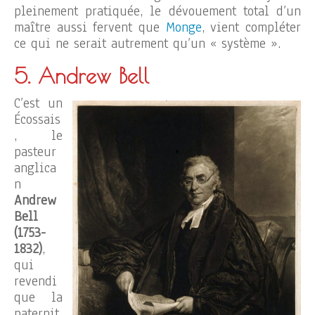
pleinement pratiquée, le dévouement total d’un
maître aussi fervent que
Monge
, vient compléter
ce qui ne serait autrement qu’un « système ».
5. Andrew Bell
C’est un
Écossais
, le
pasteur
anglica
n
Andrew
Bell
(1753-
1832)
,
qui
revendi
que la
paternit