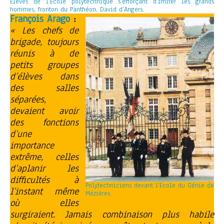
Elèves de l’Ecole polytechnique s’efforçant d’imiter les grands
hommes, fronton du Panthéon, David d’Angers.
François Arago
:
« Les chefs de
brigade, toujours
réunis à de
petits groupes
d’élèves dans
des salles
séparées,
devaient avoir
des fonctions
d’une
importance
extrême, celles
d’aplanir les
difficultés à
Polytechniciens devant l’Ecole du Génie de
l’instant même
Mézières.
où elles
surgiraient. Jamais combinaison plus habile