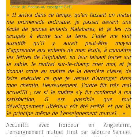
Ecole de Madras où enseigna Bell.
« Il arriva dans ce temps, qu’en faisant un matin
ma promenade ordinaire, je passai devant une
école de jeunes enfants Malabares, et je les vis
occupés à écrire sur la terre. L’idée me vint
aussitôt qu’il y aurait peut-être moyen
d’apprendre aux enfants de mon école, à connaître
les lettres de l’alphabet, en leur faisant tracer sur
le sable. Je rentrai sur-le-champ chez moi, et je
donnai ordre au maître de la dernière classe, de
faire exécuter ce que je venais d’arranger dans
mon chemin. Heureusement, l’ordre fût très mal
accueilli ; car si le maître s’y fut conformé à ma
satisfaction, il est possible que tout
développement ultérieur eût été arrêté, et par là,
le principe même de l’enseignement mutuel… »
Accueilli avec froideur en Angleterre,
l’enseignement mutuel finit par séduire Samuel