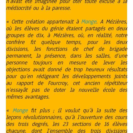
n’avait été imaginée pour ôter toute excuse à la
médiocrité ou à la paresse.
« Cette création appartenait à
Monge
. A Mézières,
où les élèves du génie étaient partagés en deux
groupes de dix, à Mézières, où, en réalité, notre
confrère fit quelque temps, pour les deux
divisions, les fonctions de chef de brigade
permanent, la présence, dans les salles, d’une
personne toujours en mesure de lever les
objections avait donné de trop heureux résultats
pour qu’en rédigeant les développements joints
au rapport de Fourcroy, cet ancien répétiteur
n’essayât pas de doter la nouvelle école des
mêmes avantages.
«
Monge
fit plus ; il voulut qu’à la suite des
leçons révolutionnaires, qu’à l’ouverture des cours
des trois degrés, les 23 sections de 16 élèves
chacune, dont l’ensemble des trois divisions