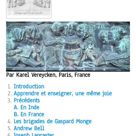
Par Karel Vereycken, Paris, France
Introduction
Apprendre et enseigner, une même joie
Précédents
A. En Inde
B. En France
Les brigades de Gaspard Monge
Andrew Bell
Joseph Lancaster