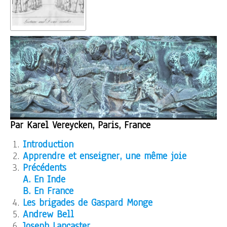
Par Karel Vereycken, Paris, France
Introduction
Apprendre et enseigner, une même joie
Précédents
A. En Inde
B. En France
Les brigades de Gaspard Monge
Andrew Bell
Joseph Lancaster