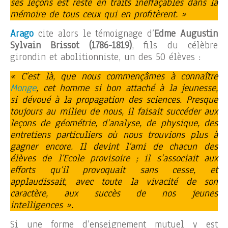
ses leçons est resté en traits ineffaçables dans la
mémoire de tous ceux qui en profitèrent. »
Arago
cite alors le témoignage d’
Edme Augustin
Sylvain
Brissot
(1786-1819)
, fils du célèbre
girondin et abolitionniste, un des 50 élèves :
« C’est là, que nous commençâmes à connaître
Monge
, cet homme si bon attaché à la jeunesse,
si dévoué à la propagation des sciences. Presque
toujours au milieu de nous, il faisait succéder aux
leçons de géométrie, d’analyse, de physique, des
entretiens particuliers où nous trouvions plus à
gagner encore. Il devint l’ami de chacun des
élèves de l’Ecole provisoire ; il s’associait aux
efforts qu’il provoquait sans cesse, et
applaudissait, avec toute la vivacité de son
caractère, aux succès de nos jeunes
intelligences ».
Si une forme d’enseignement mutuel y est