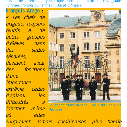
Elèves de l’Ecole polytechnique s’efforçant d’imiter les grands
hommes, fronton du Panthéon, David d’Angers.
François Arago
:
« Les chefs de
brigade, toujours
réunis à de
petits groupes
d’élèves dans
des salles
séparées,
devaient avoir
des fonctions
d’une
importance
extrême, celles
d’aplanir les
difficultés à
Polytechniciens devant l’Ecole du Génie de
l’instant même
Mézières.
où elles
surgiraient. Jamais combinaison plus habile