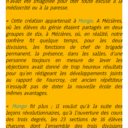
n’avait été imaginée pour ôter toute excuse à la
médiocrité ou à la paresse.
« Cette création appartenait à
Monge
. A Mézières,
où les élèves du génie étaient partagés en deux
groupes de dix, à Mézières, où, en réalité, notre
confrère fit quelque temps, pour les deux
divisions, les fonctions de chef de brigade
permanent, la présence, dans les salles, d’une
personne toujours en mesure de lever les
objections avait donné de trop heureux résultats
pour qu’en rédigeant les développements joints
au rapport de Fourcroy, cet ancien répétiteur
n’essayât pas de doter la nouvelle école des
mêmes avantages.
«
Monge
fit plus ; il voulut qu’à la suite des
leçons révolutionnaires, qu’à l’ouverture des cours
des trois degrés, les 23 sections de 16 élèves
chacune, dont l’ensemble des trois divisions