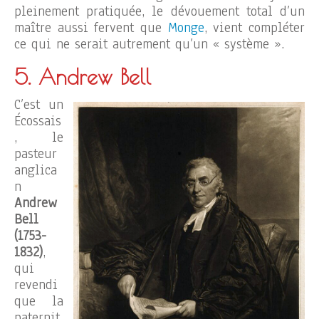
pleinement pratiquée, le dévouement total d’un
maître aussi fervent que
Monge
, vient compléter
ce qui ne serait autrement qu’un « système ».
5. Andrew Bell
C’est un
Écossais
, le
pasteur
anglica
n
Andrew
Bell
(1753-
1832)
,
qui
revendi
que la
paternit