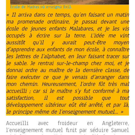
Ecole de Madras où enseigna Bell.
« Il arriva dans ce temps, qu’en faisant un matin
ma promenade ordinaire, je passai devant une
école de jeunes enfants Malabares, et je les vis
occupés à écrire sur la terre. L’idée me vint
aussitôt qu’il y aurait peut-être moyen
d’apprendre aux enfants de mon école, à connaître
les lettres de l’alphabet, en leur faisant tracer sur
le sable. Je rentrai sur-le-champ chez moi, et je
donnai ordre au maître de la dernière classe, de
faire exécuter ce que je venais d’arranger dans
mon chemin. Heureusement, l’ordre fût très mal
accueilli ; car si le maître s’y fut conformé à ma
satisfaction, il est possible que tout
développement ultérieur eût été arrêté, et par là,
le principe même de l’enseignement mutuel… »
Accueilli avec froideur en Angleterre,
l’enseignement mutuel finit par séduire Samuel