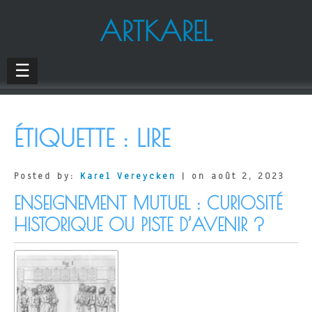
ARTKAREL
☰
ÉTIQUETTE :
LIRE
Posted by:
Karel Vereycken
| on août 2, 2023
ENSEIGNEMENT MUTUEL : CURIOSITÉ
HISTORIQUE OU PISTE D’AVENIR ?