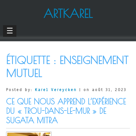
ARTKAREL
☰
ÉTIQUETTE :
ENSEIGNEMENT
MUTUEL
Posted by:
Karel Vereycken
| on août 31, 2023
CE QUE NOUS APPREND L’EXPÉRIENCE
DU « TROU-DANS-LE-MUR » DE
SUGATA MITRA