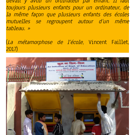
devait y avoir un ordinateur par enfant. Il faut
toujours plusieurs enfants pour un ordinateur, de
la même façon que plusieurs enfants des écoles
mutuelles se regroupent autour d’un même
tableau. »
(
La métamorphose de l’école
, Vincent Faillet,
2017)