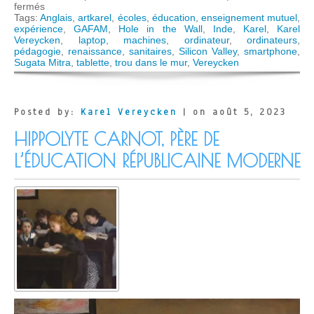
sur
fermés
Ce
Tags:
Anglais
,
artkarel
,
écoles
,
éducation
,
enseignement mutuel
,
que
expérience
,
GAFAM
,
Hole in the Wall
,
Inde
,
Karel
,
Karel
nous
Vereycken
,
laptop
,
machines
,
ordinateur
,
ordinateurs
,
apprend
pédagogie
,
renaissance
,
sanitaires
,
Silicon Valley
,
smartphone
,
l’expérience
Sugata Mitra
,
tablette
,
trou dans le mur
,
Vereycken
du
« trou-
dans-
le-
Posted by:
Karel Vereycken
| on août 5, 2023
mur »
de
HIPPOLYTE CARNOT, PÈRE DE
Sugata
Mitra
L’ÉDUCATION RÉPUBLICAINE MODERNE