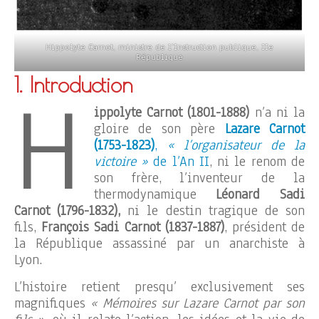
Hippolyte Carnot, ministre de l’Instruction publique, IIe
République
1. Introduction
H
ippolyte Carnot (1801-1888)
n’a ni la
gloire de son père
Lazare Carnot
(1753-1823)
,
« l’organisateur de la
victoire »
de l’An II
, ni le renom de
son frère, l’inventeur de la
thermodynamique
Léonard Sadi
Carnot (1796-1832),
ni le destin tragique de son
fils,
François Sadi Carnot (1837-1887)
, président de
la République assassiné par un anarchiste à
Lyon.
L’histoire retient presqu’ exclusivement ses
magnifiques
« Mémoires sur Lazare Carnot par son