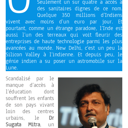
Seulement un sur quatre a accès à
des sanitaires dignes de ce nom.
Quelque 350 millions d’Indiens
vivent avec moins d’un euro par jour. Et
pourtant, comme un étrange paradoxe, l’Inde est
aussi l’un des terreaux qui voit fleurir des
entreprises de haute technologie parmi les plus
avancées au monde. New Delhi, c’est un peu la
Silicon Valley à l’indienne. Et depuis peu, le
génie indien a su poser un astromobile sur la
Lune.
Scandalisé par le
manque d’accès à
l’éducation dont
souffrent les enfants
de son pays vivant
loin des centres
urbains, le
Dr
Sugata Mitra
, un