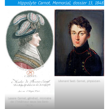
Hippolyte Carnot
,
Memorial, dossier 13, 1848
.
Léonard Sadi Carnot, physicien.
Lazare Carnot, général, ministre
de l’Intérieur sous les Cent-
Jours..