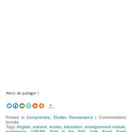
Merci de partager !
0
Partages
Posted in
Comprendre
,
Etudes Renaissance
|
Commentaires
sur
fermés
Ce
Tags:
Anglais
,
artkarel
,
écoles
,
éducation
,
enseignement mutuel
,
que
expérience
,
GAFAM
,
Hole in the Wall
,
Inde
,
Karel
,
Karel