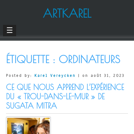
ARTKAREL
☰
ÉTIQUETTE :
ORDINATEURS
Posted by:
Karel Vereycken
| on août 31, 2023
CE QUE NOUS APPREND L’EXPÉRIENCE
DU « TROU-DANS-LE-MUR » DE
SUGATA MITRA