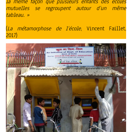
la même façon que plusieurs enfants des écoles
mutuelles se regroupent autour d’un même
tableau. »
(
La métamorphose de l’école
, Vincent Faillet,
2017)