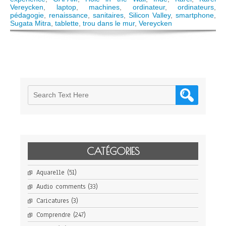
nous
Vereycken
,
laptop
,
machines
,
ordinateur
,
ordinateurs
,
apprend
pédagogie
,
renaissance
,
sanitaires
,
Silicon Valley
,
smartphone
,
l’expérience
Sugata Mitra
,
tablette
,
trou dans le mur
,
Vereycken
du
« trou-
dans-
le-
mur »
de
Sugata
Mitra
CATÉGORIES
Aquarelle
(51)
Audio comments
(33)
Caricatures
(3)
Comprendre
(247)