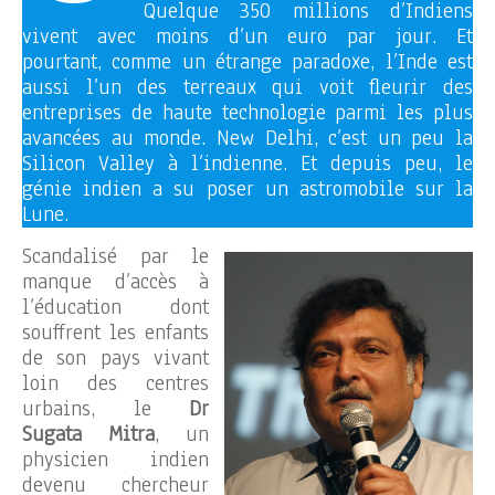
Quelque 350 millions d’Indiens
vivent avec moins d’un euro par jour. Et
pourtant, comme un étrange paradoxe, l’Inde est
aussi l’un des terreaux qui voit fleurir des
entreprises de haute technologie parmi les plus
avancées au monde. New Delhi, c’est un peu la
Silicon Valley à l’indienne. Et depuis peu, le
génie indien a su poser un astromobile sur la
Lune.
Scandalisé par le
manque d’accès à
l’éducation dont
souffrent les enfants
de son pays vivant
loin des centres
urbains, le
Dr
Sugata Mitra
, un
physicien indien
devenu chercheur