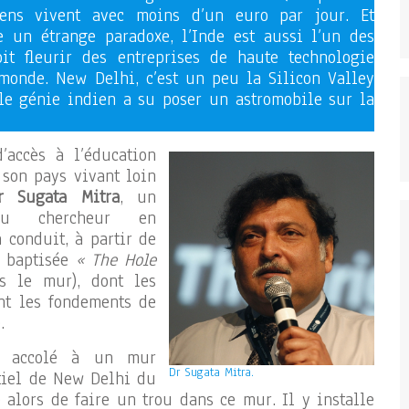
iens vivent avec moins d’un euro par jour. Et
 un étrange paradoxe, l’Inde est aussi l’un des
it fleurir des entreprises de haute technologie
monde. New Delhi, c’est un peu la Silicon Valley
 le génie indien a su poser un astromobile sur la
’accès à l’éducation
 son pays vivant loin
r Sugata Mitra
, un
nu chercheur en
 conduit, à partir de
s baptisée
« The Hole
s le mur), dont les
nt les fondements de
.
st accolé à un mur
Dr Sugata Mitra.
tiel de New Delhi du
 alors de faire un trou dans ce mur. Il y installe