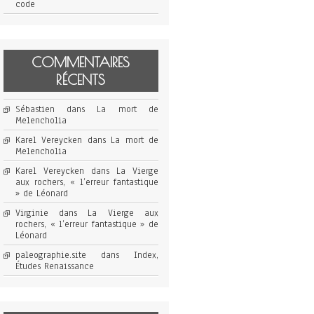
code
COMMENTAIRES
RÉCENTS
Sébastien
dans
La mort de
Melencholia
Karel Vereycken
dans
La mort de
Melencholia
Karel Vereycken
dans
La Vierge
aux rochers, « l’erreur fantastique
» de Léonard
Virginie
dans
La Vierge aux
rochers, « l’erreur fantastique » de
Léonard
paleographie.site
dans
Index,
Études Renaissance