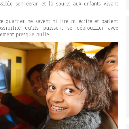
ssible son écran et la souris aux enfants vivant
ce quartier ne savent ni lire ni écrire et parlent
ssibilité qu’ils puissent se débrouiller avec
vement presque nulle.