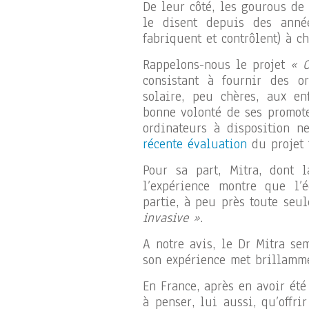
De leur côté, les gourous de
le disent depuis des année
fabriquent et contrôlent) à c
Rappelons-nous le projet
« O
consistant à fournir des or
solaire, peu chères, aux en
bonne volonté de ses promote
ordinateurs à disposition n
récente évaluation
du projet 
Pour sa part, Mitra, dont l
l’expérience montre que l’
partie, à peu près toute seu
invasive »
.
A notre avis, le Dr Mitra se
son expérience met brillamm
En France, après en avoir été
à penser, lui aussi, qu’offr