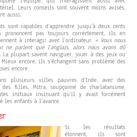
mplète l’équipe, qui interagissent aussi avec
ériel. Leurs conseils sont souvent moins avisés,
nt aussi.
ts sont capables d’apprendre jusqu’à deux cents
s prononcent pas toujours correctement, ils en
ennent à interagir avec l’ordinateur.
« Vous nous
i ne parlent que l’anglais, alors nous avons dû
. La plupart savent naviguer, jouer à des jeux ou
. Mieux encore, ils s’échangent sans problème des
oses encore.
ans plusieurs villes pauvres d’Inde, avec des
des filles, Mitra, soupçonné de charlatanisme,
tes initiaux insinuant qu’il y avait forcément
 les enfants à l’avance.
er
Si les résultats
étonnent, ils sont