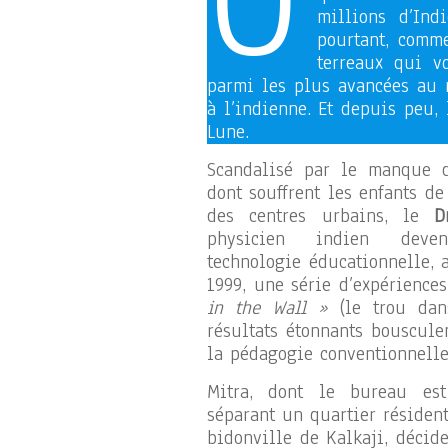
O
millions d’Ind
pourtant, comme
terreaux qui vo
parmi les plus avancées au 
à l’indienne. Et depuis peu,
Lune.
Scandalisé par le manque d
dont souffrent les enfants de
des centres urbains, le
D
physicien indien deve
technologie éducationnelle, a
1999, une série d’expérience
in the Wall »
(le trou dan
résultats étonnants bouscule
la pédagogie conventionnelle
Mitra, dont le bureau e
séparant un quartier résiden
bidonville de Kalkaji, décide