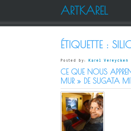
ARTKAREL
ÉTIQUETTE :
SIL
Posted by:
Karel Vereycken
CE QUE NOUS APPREND
MUR » DE SUGATA MI