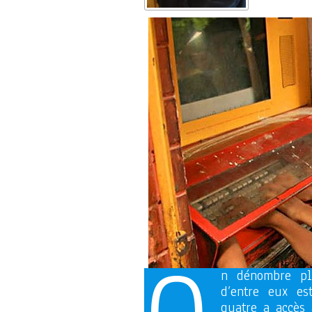
n dénombre plu
d’entre eux es
quatre a accès