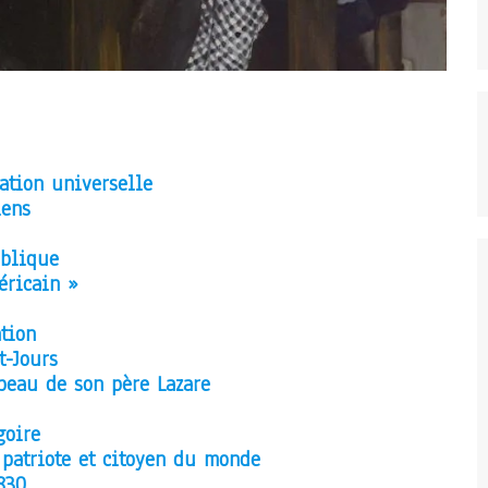
sation universelle
iens
ublique
éricain »
tion
t-Jours
mbeau
de son père Lazare
goire
 patriote et citoyen du monde
830