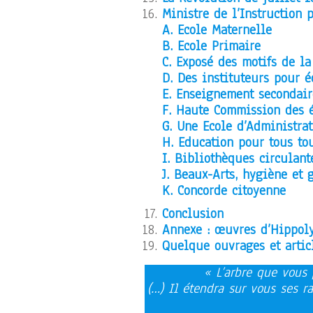
Ministre de l’Instruction
A. Ecole Maternelle
B. Ecole Primaire
C. Exposé des motifs de la
D. Des instituteurs pour é
E. Enseignement secondair
F. Haute Commission des ét
G. Une Ecole d’Administra
H. Education pour tous to
I. Bibliothèques circulant
J. Beaux-Arts, hygiène e
K. Concorde citoyenne
Conclusion
Annexe : œuvres d’Hippoly
Quelque ouvrages et artic
« L’arbre que vous
(…) Il étendra sur vous ses 