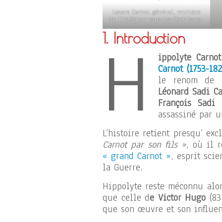
Lazare Carnot, général, ministre
de l’Intérieur sous les Cent-Jours..
1. Introduction
H
ippolyte Carnot
Carnot (1753-182
le renom de s
Léonard Sadi Car
François Sadi 
assassiné par u
L’histoire retient presqu’ e
Carnot par son fils »
, où il 
« grand Carnot »
, esprit sci
la Guerre.
Hippolyte reste méconnu alor
que celle d
e Victor Hugo
(83
que son œuvre et son influen