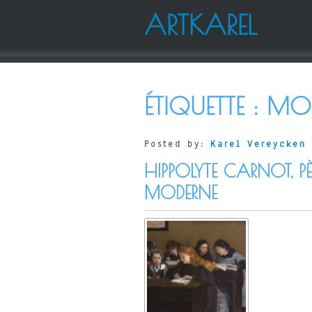
ARTKAREL
ÉTIQUETTE :
MOR
Posted by:
Karel Vereycken
HIPPOLYTE CARNOT, PÈ
MODERNE