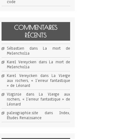
code
COMMENTAIRES
RÉCENTS
Sébastien
dans
La mort de
Melencholia
Karel Vereycken
dans
La mort de
Melencholia
Karel Vereycken
dans
La Vierge
aux rochers, « l’erreur fantastique
» de Léonard
Virginie
dans
La Vierge aux
rochers, « l’erreur fantastique » de
Léonard
paleographie.site
dans
Index,
Études Renaissance