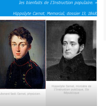
les bienfaits de l’Instruction populaire. »
Hippolyte Carnot
,
Memorial, dossier 13, 1848
.
Hippolyte Carnot, ministre de
l’Instruction publique, IIe
République
Léonard Sadi Carnot, physicien.