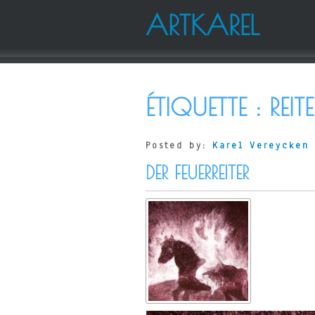
ARTKAREL
ÉTIQUETTE :
REITE
Posted by:
Karel Vereycken
DER FEUERREITER