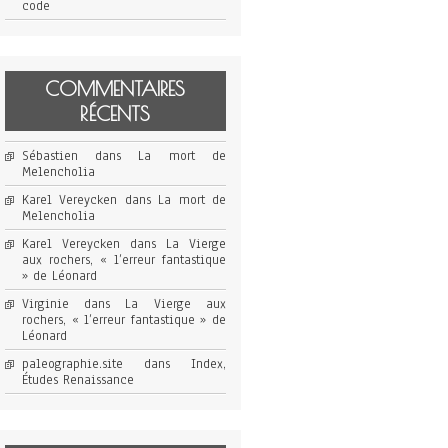
code
COMMENTAIRES
RÉCENTS
Sébastien
dans
La mort de
Melencholia
Karel Vereycken
dans
La mort de
Melencholia
Karel Vereycken
dans
La Vierge
aux rochers, « l’erreur fantastique
» de Léonard
Virginie
dans
La Vierge aux
rochers, « l’erreur fantastique » de
Léonard
paleographie.site
dans
Index,
Études Renaissance