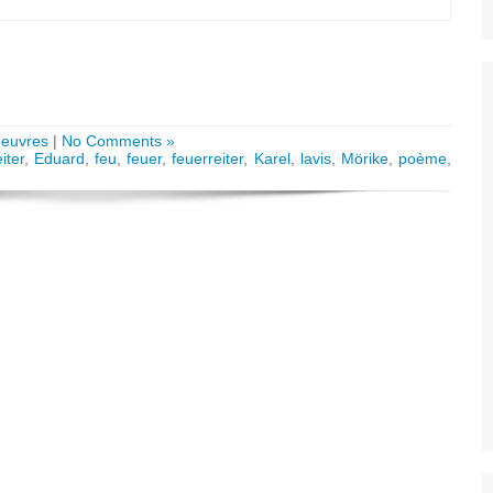
oeuvres
|
No Comments »
iter
,
Eduard
,
feu
,
feuer
,
feuerreiter
,
Karel
,
lavis
,
Mörike
,
poème
,