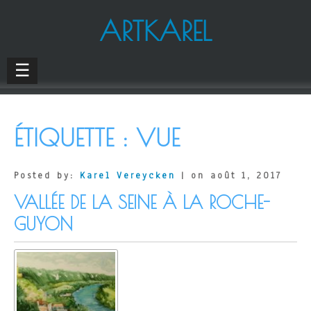
ARTKAREL
☰
ÉTIQUETTE :
VUE
Posted by:
Karel Vereycken
| on août 1, 2017
VALLÉE DE LA SEINE À LA ROCHE-
GUYON