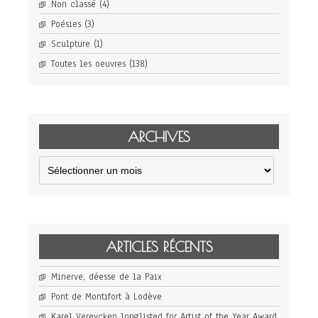
Non classé
(4)
Poésies
(3)
Sculpture
(1)
Toutes les oeuvres
(138)
ARCHIVES
Archives
ARTICLES RÉCENTS
Minerve, déesse de la Paix
Pont de Montifort à Lodève
Karel Vereycken longlisted for Artist of the Year Award