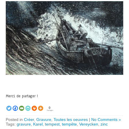
Merci de partager !
0
Partages
Posted in
Créer
,
Gravure
,
Toutes les oeuvres
|
No Comments »
Tags:
gravure
,
Karel
,
tempest
,
tempête
,
Vereycken
,
zinc