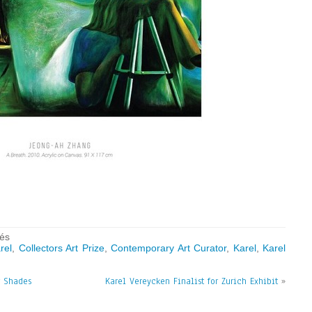
sur
és
Karel
rel
,
Collectors Art Prize
,
Contemporary Art Curator
,
Karel
,
Karel
Vereycken
featured
r Shades
in
Karel Vereycken Finalist for Zurich Exhibit
»
« Art
Legends