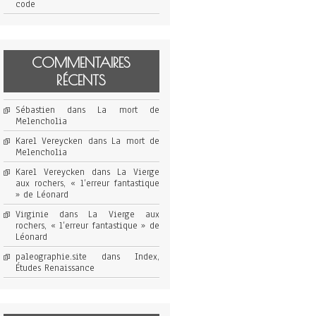
code
COMMENTAIRES
RÉCENTS
Sébastien
dans
La mort de
Melencholia
Karel Vereycken
dans
La mort de
Melencholia
Karel Vereycken
dans
La Vierge
aux rochers, « l’erreur fantastique
» de Léonard
Virginie
dans
La Vierge aux
rochers, « l’erreur fantastique » de
Léonard
paleographie.site
dans
Index,
Études Renaissance