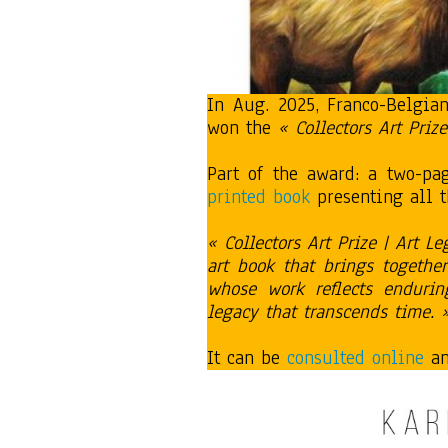
In Aug. 2025, Franco-Belgia
won the
« Collectors Art Priz
Part of the award: a two-pa
printed book
presenting all t
« Collectors Art Prize | Art 
art book that brings together
whose work reflects enduring
legacy that transcends time. 
It can be
consulted online
an