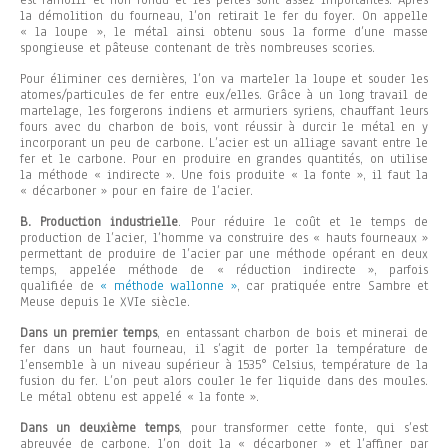
est ramolli et non fondu et les pertes sont assez importantes. Après
la démolition du fourneau, l’on retirait le fer du foyer. On appelle
« la loupe », le métal ainsi obtenu sous la forme d’une masse
spongieuse et pâteuse contenant de très nombreuses scories.
Pour éliminer ces dernières, l’on va marteler la loupe et souder les
atomes/particules de fer entre eux/elles. Grâce à un long travail de
martelage, les forgerons indiens et armuriers syriens, chauffant leurs
fours avec du charbon de bois, vont réussir à durcir le métal en y
incorporant un peu de carbone.
L’acier est un alliage savant entre le
fer et le carbone. Pour en produire en grandes quantités, on utilise
la méthode « indirecte ». Une fois produite « la fonte », il faut la
« décarboner » pour en faire de l’acier.
B. Production industrielle
. Pour réduire le coût et le temps de
production de l’acier, l’homme va construire des « hauts fourneaux »
permettant de produire de l’acier par une méthode opérant en deux
temps, appelée méthode de « réduction indirecte », parfois
qualifiée de
« méthode wallonne »
, car pratiquée entre Sambre et
Meuse depuis le XVIe siècle.
Dans un premier temps
, en entassant charbon de bois et minerai de
fer dans un haut fourneau, il s’agit de porter la température de
l’ensemble à un niveau supérieur à 1535° Celsius, température de la
fusion du fer. L’on peut alors couler le fer liquide dans des moules.
Le métal obtenu est appelé « la fonte ».
Dans un deuxième temps
, pour transformer cette fonte, qui s’est
abreuvée de carbone, l’on doit la « décarboner » et l’affiner par