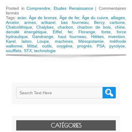
Posted in
Comprendre
,
Etudes Renaissance
|
Commentaires
sur
fermés
Et
Tags:
acier
,
Âge de bronze
,
Âge de fer
,
Âge du cuivre
,
alliages
,
l’Homme
Arcelor
,
armes
,
artkarel
,
bas fourneau
,
Bercy
,
carbone
,
créa
Chalcolithique
,
Chalybes
,
charbon
,
charbon de bois
,
chine
,
l’acier…
densité énergétique
,
Eiffel
,
fer
,
Florange
,
fonte
,
force
hydraulique
,
Gandrange
,
haut fourneau
,
Hittites
,
invention
,
Karel
,
laiton
,
Loupe
,
machines
,
Mésopotamie
,
méthode
wallonne
,
Mittal
,
outils
,
oxygène
,
progrès
,
PSA
,
pyrolyse
,
soufflets
,
STX
,
technologie
CATÉGORIES