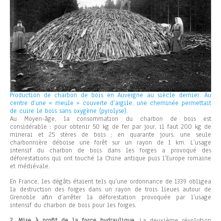
Production de charbon de bois en Auvergne au siècle dernier. Au
centre d’une « meule » couverte d’argile, une cheminée permettait
de cuire le bois sans oxygène (pyrolyse).
Au Moyen-âge, la consommation du charbon de bois est
considérable : pour obtenir 50 kg de fer par jour, il faut 200 kg de
minerai et 25 stères de bois ; en quarante jours, une seule
charbonnière déboise une forêt sur un rayon de 1 km. L’usage
intensif du charbon de bois dans les forges a provoqué des
déforestations qui ont touché la Chine antique puis l’Europe romaine
et médiévale.
En France, les dégâts étaient tels qu’une ordonnance de 1339 obligea
la destruction des forges dans un rayon de trois lieues autour de
Grenoble afin d’arrêter la déforestation provoquée par l’usage
intensif du charbon de bois pour les forges.
2. Mise à profit de la force hydraulique.
La deuxième révolution