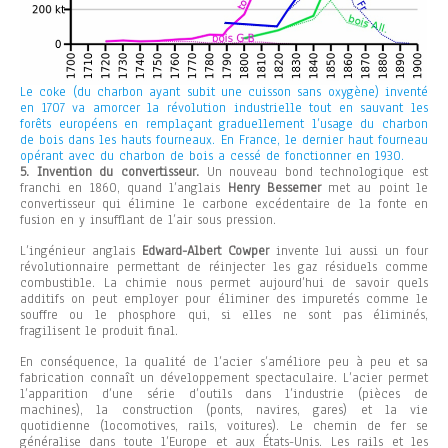
Le coke (du charbon ayant subit une cuisson sans oxygène) inventé
en 1707 va amorcer la révolution industrielle tout en sauvant les
forêts européens en remplaçant graduellement l’usage du charbon
de bois dans les hauts fourneaux. En France, le dernier haut fourneau
opérant avec du charbon de bois a cessé de fonctionner en 1930.
5. Invention du convertisseur.
Un nouveau bond technologique est
franchi en 1860, quand l’anglais
Henry Bessemer
met au point le
convertisseur qui élimine le carbone excédentaire de la fonte en
fusion en y insufflant de l’air sous pression.
L’ingénieur anglais
Edward-Albert Cowper
invente lui aussi un four
révolutionnaire permettant de réinjecter les gaz résiduels comme
combustible. La chimie nous permet aujourd’hui de savoir quels
additifs on peut employer pour éliminer des impuretés comme le
souffre ou le phosphore qui, si elles ne sont pas éliminés,
fragilisent le produit final.
En conséquence, la qualité de l’acier s’améliore peu à peu et sa
fabrication connaît un développement spectaculaire. L’acier permet
l’apparition d’une série d’outils dans l’industrie (pièces de
machines), la construction (ponts, navires, gares) et la vie
quotidienne (locomotives, rails, voitures). Le chemin de fer se
généralise dans toute l’Europe et aux États-Unis. Les rails et les