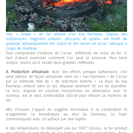
Une « loupe » de fer sortant d’un bas fourneau. Depuis des
millénaires, forgerons indiens, africains et syriens ont tenté de
produire artisanalement des outils et des armes en acier, fabriqué à
coups de marteau.
Pour comprendre l’histoire de l’acier, différente de celle du fer, il
faut d’abord examiner comment l’on peut le produire. Pour faire
simple, disons qu’il existe deux grandes méthodes :
A. Production artisanale
. Avec des efforts presque surhumains, l’on
peut obtenir de façon artisanale dans un « bas fourneau » de l’acier
par la méthode dite de « de réduction directe ». Le foyer du bas
fourneau, enterré dans le sol, dépasse rarement 50 cm de diamètre.
Le bois, disposé en couches horizontales en alternance avec le
minerai, est le seul combustible utilisé pour réduire le minerai de
fer.
Afin d’assurer l’apport en oxygène nécessaire à la combustion et
d’augmenter la température au sein du fourneau, le foyer
communiquait avec la surface par une tuyère.
A des températures ne dépassant pas les 900° Celsius, le fer produit