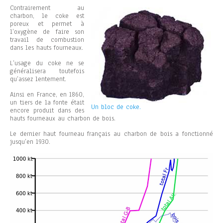
Contrairement au
charbon, le coke est
poreux et permet à
l’oxygène de faire son
travail de combustion
dans les hauts fourneaux.
L’usage du coke ne se
généralisera toutefois
qu’assez lentement.
Ainsi en France, en 1860,
un tiers de la fonte était
Un bloc de coke.
encore produit dans des
hauts fourneaux au charbon de bois.
Le dernier haut fourneau français au charbon de bois a fonctionné
jusqu’en 1930.