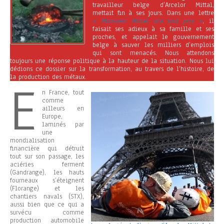
travailleur belge d’Arcelor Mittal,
mettait fin à ses jours. Dans une lettre
« Monsieur Mittal m’a tout pris »
, il
faisait ses adieux à sa famille et ses
proches, et appelait le gouvernement
belge à sauver les milliers d’emplois
qui sont menacés. Nous attendons
toujours une réponse politique à la hauteur de la situation. Nous lui
dédions ce dossier sur la transformation, au travers de l’histoire, de
la production des métaux.
E
n France, tout
comme
ailleurs en
Europe,
laminés par
une
mondialisation
financière qui détruit
tout sur son passage, les
aciéries ferment
(Gandrange), les hauts
fourneaux s’éteignent
(Florange) et les
chantiers navals (STX),
aussi bien que ce qui a
survécu comme
production automobile