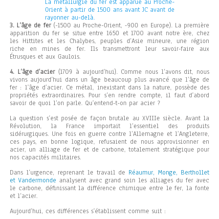
La métallurgie du fer est apparue au Proche-
Orient à partir de 1500 ans avant JC avant de
rayonner au-delà.
3. L’âge de fer
(-1500 au Proche-Orient, -900 en Europe). La première
apparition du fer se situe entre 1650 et 1700 avant notre ère, chez
les Hittites et les Chalybes, peuples d’Asie mineure, une région
riche en mines de fer. Ils transmettront leur savoir-faire aux
Étrusques et aux Gaulois.
4. L’âge d’acier
(1709 à aujourd’hui). Comme nous l’avons dit, nous
vivons aujourd’hui dans un âge beaucoup plus avancé que l’âge de
fer : l’âge d’acier. Ce métal, inexistant dans la nature, possède des
propriétés extraordinaires. Pour s’en rendre compte, il faut d’abord
savoir de quoi l’on parle. Qu’entend-t-on par acier ?
La question s’est posée de façon brutale au XVIIIe siècle. Avant la
Révolution, la France importait l’essentiel des produits
sidérurgiques. Une fois en guerre contre l’Allemagne et l’Angleterre,
ces pays, en bonne logique, refusaient de nous approvisionner en
acier, un alliage de fer et de carbone, totalement stratégique pour
nos capacités militaires.
Dans l’urgence, reprenant le travail de
Réaumur, Monge, Berthollet
et Vandermonde
analysent avec grand soin les alliages du fer avec
le carbone, définissant la différence chimique entre le fer, la fonte
et l’acier.
Aujourd’hui, ces différences s’établissent comme suit :