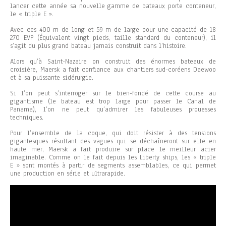
lancer cette année sa nouvelle gamme de bateaux porte conteneur,
le « triple E ».
Avec ces 400 m de long et 59 m de large pour une capacité de 18
270 EVP (Équivalent vingt pieds, taille standard du conteneur), il
s’agit du plus grand bateau jamais construit dans l’histoire.
Alors qu’à Saint-Nazaire on construit des énormes bateaux de
croisière, Maersk a fait confiance aux chantiers sud-coréens Daewoo
et à sa puissante sidérurgie.
Si l’on peut s’interroger sur le bien-fondé de cette course au
gigantisme (le bateau est trop large pour passer le Canal de
Panama), l’on ne peut qu’admirer les fabuleuses prouesses
techniques.
Pour l’ensemble de la coque, qui doit résister à des tensions
gigantesques résultant des vagues qui se déchaîneront sur elle en
haute mer, Maersk a fait produire sur place le meilleur acier
imaginable. Comme on le fait depuis les Liberty ships, les « triple
E » sont montés à partir de segments assemblables, ce qui permet
une production en série et ultrarapide.