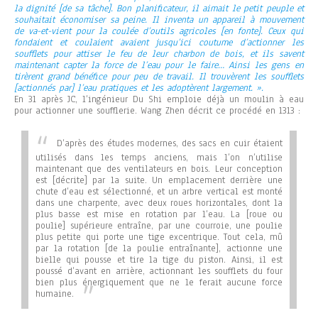
la dignité [de sa tâche]. Bon planificateur, il aimait le petit peuple et
souhaitait économiser sa peine. Il inventa un appareil à mouvement
de va-et-vient pour la coulée d’outils agricoles [en fonte]. Ceux qui
fondaient et coulaient avaient jusqu’ici coutume d’actionner les
soufflets pour attiser le feu de leur charbon de bois, et ils savent
maintenant capter la force de l’eau pour le faire… Ainsi les gens en
tirèrent grand bénéfice pour peu de travail. Il trouvèrent les soufflets
[actionnés par] l’eau pratiques et les adoptèrent largement. ».
En 31 après JC, l’ingénieur Du Shi emploie déjà un moulin à eau
pour actionner une soufflerie. Wang Zhen décrit ce procédé en 1313 :
D’après des études modernes, des sacs en cuir étaient
utilisés dans les temps anciens, mais l’on n’utilise
maintenant que des ventilateurs en bois. Leur conception
est [décrite] par la suite. Un emplacement derrière une
chute d’eau est sélectionné, et un arbre vertical est monté
dans une charpente, avec deux roues horizontales, dont la
plus basse est mise en rotation par l’eau. La [roue ou
poulie] supérieure entraîne, par une courroie, une poulie
plus petite qui porte une tige excentrique. Tout cela, mû
par la rotation [de la poulie entraînante], actionne une
bielle qui pousse et tire la tige du piston. Ainsi, il est
poussé d’avant en arrière, actionnant les soufflets du four
bien plus énergiquement que ne le ferait aucune force
humaine.