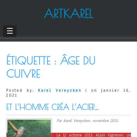
ARTKAREL
☰
ÉTIQUETTE :
ÂGE DU
CUIVRE
Posted by:
Karel Vereycken
| on janvier 16,
2021
ET L’HOMME CRÉA L’ACIER…
Par Karel Vereycken, novembre 2013.
Le 12 octobre 2013, Alain Vigneron, un