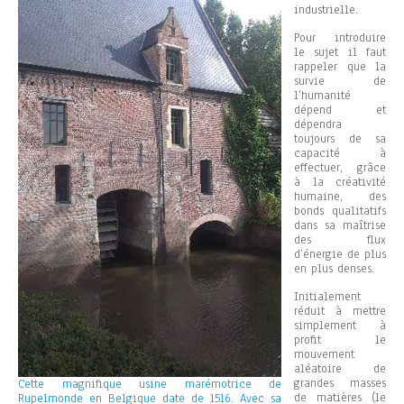
industrielle.
Pour introduire
le sujet il faut
rappeler que la
survie de
l’humanité
dépend et
dépendra
toujours de sa
capacité à
effectuer, grâce
à la créativité
humaine, des
bonds qualitatifs
dans sa maîtrise
des flux
d’énergie de plus
en plus denses.
Initialement
réduit à mettre
simplement à
profit le
mouvement
aléatoire de
grandes masses
Cette magnifique usine marémotrice de
de matières (le
Rupelmonde en Belgique date de 1516. Avec sa