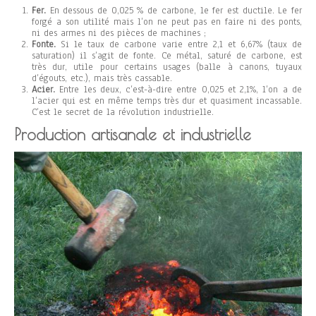
Fer.
En dessous de 0,025 % de carbone, le fer est ductile. Le fer
forgé a son utilité mais l’on ne peut pas en faire ni des ponts,
ni des armes ni des pièces de machines ;
Fonte.
Si le taux de carbone varie entre 2,1 et 6,67% (taux de
saturation) il s’agit de fonte. Ce métal, saturé de carbone, est
très dur, utile pour certains usages (balle à canons, tuyaux
d’égouts, etc.), mais très cassable.
Acier.
Entre les deux, c’est-à-dire entre 0,025 et 2,1%, l’on a de
l’acier qui est en même temps très dur et quasiment incassable.
C’est le secret de la révolution industrielle.
Production artisanale et industrielle