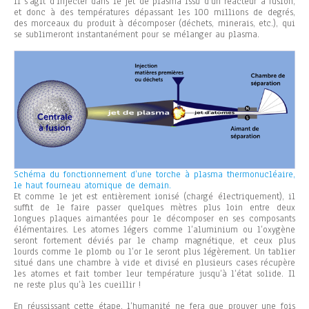
Il s’agit d’injecter dans le jet de plasma issu d’un réacteur à fusion,
et donc à des températures dépassant les 100 millions de degrés,
des morceaux du produit à décomposer (déchets, minerais, etc.), qui
se sublimeront instantanément pour se mélanger au plasma.
Schéma du fonctionnement d’une torche à plasma thermonucléaire,
le haut fourneau atomique de demain.
Et comme le jet est entièrement ionisé (chargé électriquement), il
suffit de le faire passer quelques mètres plus loin entre deux
longues plaques aimantées pour le décomposer en ses composants
élémentaires. Les atomes légers comme l’aluminium ou l’oxygène
seront fortement déviés par le champ magnétique, et ceux plus
lourds comme le plomb ou l’or le seront plus légèrement. Un tablier
situé dans une chambre à vide et divisé en plusieurs cases récupère
les atomes et fait tomber leur température jusqu’à l’état solide. Il
ne reste plus qu’à les cueillir !
En réussissant cette étape, l’humanité ne fera que prouver une fois