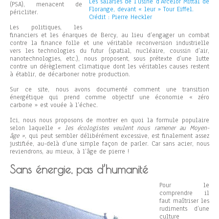
Les salariés de l’usine d’Arcelor Mittal de
(PSA), menacent de
Florange, devant « leur » Tour Eiffel.
péricliter.
Crédit : Pierre Heckler
Les politiques, les
financiers et les énarques de Bercy, au lieu d’engager un combat
contre la finance folle et une véritable reconversion industrielle
vers les technologies du futur (spatial, nucléaire, coussin d’air,
nanotechnologies, etc.), nous proposent, sous prétexte d’une lutte
contre un dérèglement climatique dont les véritables causes restent
à établir, de décarboner notre production.
Sur ce site, nous avons documenté comment une transition
énergétique qui prend comme objectif une économie « zéro
carbone » est vouée à l’échec.
Ici, nous nous proposons de montrer en quoi la formule populaire
selon laquelle
« les écologistes veulent nous ramener au Moyen-
âge »
, qui peut sembler délibérément excessive, est finalement assez
justifiée, au-delà d’une simple façon de parler. Car sans acier, nous
reviendrons, au mieux, à l’âge de pierre !
Sans énergie, pas d’humanité
Pour le
comprendre il
faut maîtriser les
rudiments d’une
culture