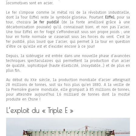
locomotives sont en acier.
Le fer s’impose comme le métal roi de la révolution industrielle,
dont la Tour Eiffel reste le symbole glorieux. Pourtant
Eiffel
, pour sa
tour, choisira
le fer puddlé
(de la fonte amélioré grâce à une
décarbonisation poussée) qu’il connaissait bien, et non pas l’acier.
Une tour Eiffel en fer forgé s’effondrerait sous son propre poids ; une
tour en fonte normale se casserait sous les forces du vent. C’est le
fer puddlé, plus lourd que l’acier, qui permet à la tour en question
d’être ce qu’elle est et d’exister encore à ce jour!
Depuis, la sidérurgie est entrée dans une nouvelle phase d’avancées
techniques spectaculaires qui permettent la production d’un acier
de qualité, sophistiqué (haute élasticité, inoxydable…) et de plus en
plus fin.
Au début du XXe siècle, la production mondiale d’acier atteignait
28 millions de tonnes, soit six fois plus qu’en 1880. A la veille de
la Première guerre mondiale, elle grimpait à 85 millions de tonnes,
pour atteindre aujourd’hui 1,6 milliard de tonnes dont la moitié
produite en Chine !
L’exploit du « Triple E »