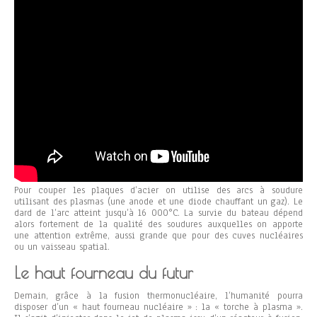
Pour couper les plaques d’acier on utilise des arcs à soudure
utilisant des plasmas (une anode et une diode chauffant un gaz). Le
dard de l’arc atteint jusqu’à 16 000°C. La survie du bateau dépend
alors fortement de la qualité des soudures auxquelles on apporte
une attention extrême, aussi grande que pour des cuves nucléaires
ou un vaisseau spatial.
Le haut fourneau du futur
Demain, grâce à la fusion thermonucléaire, l’humanité pourra
disposer d’un « haut fourneau nucléaire » : la « torche à plasma ».