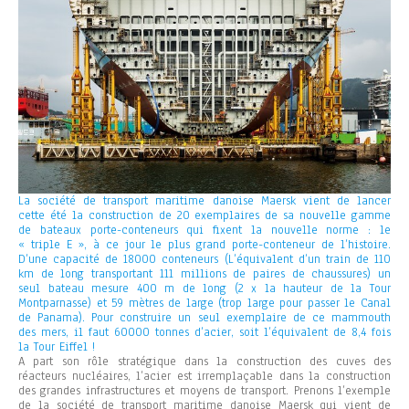
La société de transport maritime danoise Maersk vient de lancer
cette été la construction de 20 exemplaires de sa nouvelle gamme
de bateaux porte-conteneurs qui fixent la nouvelle norme : le
« triple E », à ce jour le plus grand porte-conteneur de l’histoire.
D’une capacité de 18000 conteneurs (L’équivalent d’un train de 110
km de long transportant 111 millions de paires de chaussures) un
seul bateau mesure 400 m de long (2 x la hauteur de la Tour
Montparnasse) et 59 mètres de large (trop large pour passer le Canal
de Panama). Pour construire un seul exemplaire de ce mammouth
des mers, il faut 60000 tonnes d’acier, soit l’équivalent de 8,4 fois
la Tour Eiffel !
A part son rôle stratégique dans la construction des cuves des
réacteurs nucléaires, l’acier est irremplaçable dans la construction
des grandes infrastructures et moyens de transport. Prenons l’exemple
de la société de transport maritime danoise Maersk qui vient de