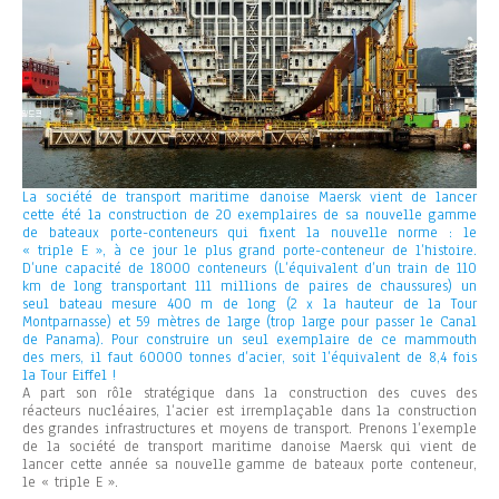
La société de transport maritime danoise Maersk vient de lancer
cette été la construction de 20 exemplaires de sa nouvelle gamme
de bateaux porte-conteneurs qui fixent la nouvelle norme : le
« triple E », à ce jour le plus grand porte-conteneur de l’histoire.
D’une capacité de 18000 conteneurs (L’équivalent d’un train de 110
km de long transportant 111 millions de paires de chaussures) un
seul bateau mesure 400 m de long (2 x la hauteur de la Tour
Montparnasse) et 59 mètres de large (trop large pour passer le Canal
de Panama). Pour construire un seul exemplaire de ce mammouth
des mers, il faut 60000 tonnes d’acier, soit l’équivalent de 8,4 fois
la Tour Eiffel !
A part son rôle stratégique dans la construction des cuves des
réacteurs nucléaires, l’acier est irremplaçable dans la construction
des grandes infrastructures et moyens de transport. Prenons l’exemple
de la société de transport maritime danoise Maersk qui vient de
lancer cette année sa nouvelle gamme de bateaux porte conteneur,
le « triple E ».