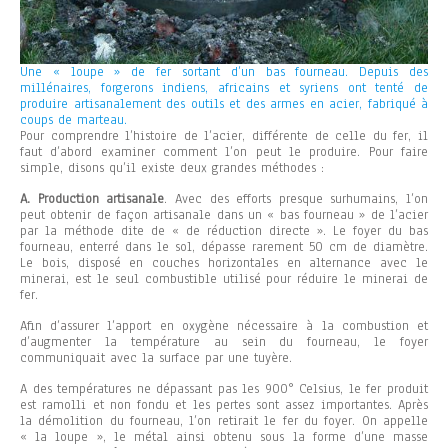
Une « loupe » de fer sortant d’un bas fourneau. Depuis des
millénaires, forgerons indiens, africains et syriens ont tenté de
produire artisanalement des outils et des armes en acier, fabriqué à
coups de marteau.
Pour comprendre l’histoire de l’acier, différente de celle du fer, il
faut d’abord examiner comment l’on peut le produire. Pour faire
simple, disons qu’il existe deux grandes méthodes :
A. Production artisanale
. Avec des efforts presque surhumains, l’on
peut obtenir de façon artisanale dans un « bas fourneau » de l’acier
par la méthode dite de « de réduction directe ». Le foyer du bas
fourneau, enterré dans le sol, dépasse rarement 50 cm de diamètre.
Le bois, disposé en couches horizontales en alternance avec le
minerai, est le seul combustible utilisé pour réduire le minerai de
fer.
Afin d’assurer l’apport en oxygène nécessaire à la combustion et
d’augmenter la température au sein du fourneau, le foyer
communiquait avec la surface par une tuyère.
A des températures ne dépassant pas les 900° Celsius, le fer produit
est ramolli et non fondu et les pertes sont assez importantes. Après
la démolition du fourneau, l’on retirait le fer du foyer. On appelle
« la loupe », le métal ainsi obtenu sous la forme d’une masse