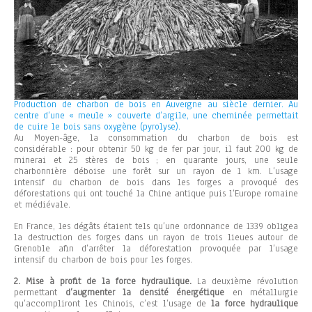
Production de charbon de bois en Auvergne au siècle dernier. Au
centre d’une « meule » couverte d’argile, une cheminée permettait
de cuire le bois sans oxygène (pyrolyse).
Au Moyen-âge, la consommation du charbon de bois est
considérable : pour obtenir 50 kg de fer par jour, il faut 200 kg de
minerai et 25 stères de bois ; en quarante jours, une seule
charbonnière déboise une forêt sur un rayon de 1 km. L’usage
intensif du charbon de bois dans les forges a provoqué des
déforestations qui ont touché la Chine antique puis l’Europe romaine
et médiévale.
En France, les dégâts étaient tels qu’une ordonnance de 1339 obligea
la destruction des forges dans un rayon de trois lieues autour de
Grenoble afin d’arrêter la déforestation provoquée par l’usage
intensif du charbon de bois pour les forges.
2. Mise à profit de la force hydraulique.
La deuxième révolution
permettant
d’augmenter la densité énergétique
en métallurgie
qu’accompliront les Chinois, c’est l’usage de
la force hydraulique