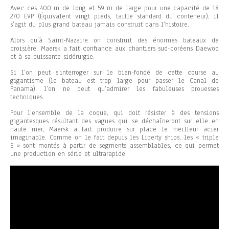
Avec ces 400 m de long et 59 m de large pour une capacité de 18
270 EVP (Équivalent vingt pieds, taille standard du conteneur), il
s’agit du plus grand bateau jamais construit dans l’histoire.
Alors qu’à Saint-Nazaire on construit des énormes bateaux de
croisière, Maersk a fait confiance aux chantiers sud-coréens Daewoo
et à sa puissante sidérurgie.
Si l’on peut s’interroger sur le bien-fondé de cette course au
gigantisme (le bateau est trop large pour passer le Canal de
Panama), l’on ne peut qu’admirer les fabuleuses prouesses
techniques.
Pour l’ensemble de la coque, qui doit résister à des tensions
gigantesques résultant des vagues qui se déchaîneront sur elle en
haute mer, Maersk a fait produire sur place le meilleur acier
imaginable. Comme on le fait depuis les Liberty ships, les « triple
E » sont montés à partir de segments assemblables, ce qui permet
une production en série et ultrarapide.