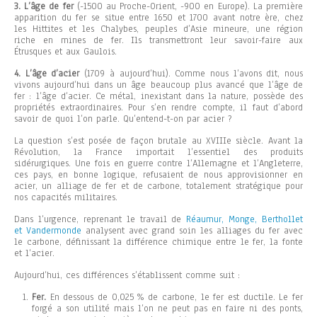
3. L’âge de fer
(-1500 au Proche-Orient, -900 en Europe). La première
apparition du fer se situe entre 1650 et 1700 avant notre ère, chez
les Hittites et les Chalybes, peuples d’Asie mineure, une région
riche en mines de fer. Ils transmettront leur savoir-faire aux
Étrusques et aux Gaulois.
4. L’âge d’acier
(1709 à aujourd’hui). Comme nous l’avons dit, nous
vivons aujourd’hui dans un âge beaucoup plus avancé que l’âge de
fer : l’âge d’acier. Ce métal, inexistant dans la nature, possède des
propriétés extraordinaires. Pour s’en rendre compte, il faut d’abord
savoir de quoi l’on parle. Qu’entend-t-on par acier ?
La question s’est posée de façon brutale au XVIIIe siècle. Avant la
Révolution, la France importait l’essentiel des produits
sidérurgiques. Une fois en guerre contre l’Allemagne et l’Angleterre,
ces pays, en bonne logique, refusaient de nous approvisionner en
acier, un alliage de fer et de carbone, totalement stratégique pour
nos capacités militaires.
Dans l’urgence, reprenant le travail de
Réaumur, Monge, Berthollet
et Vandermonde
analysent avec grand soin les alliages du fer avec
le carbone, définissant la différence chimique entre le fer, la fonte
et l’acier.
Aujourd’hui, ces différences s’établissent comme suit :
Fer.
En dessous de 0,025 % de carbone, le fer est ductile. Le fer
forgé a son utilité mais l’on ne peut pas en faire ni des ponts,