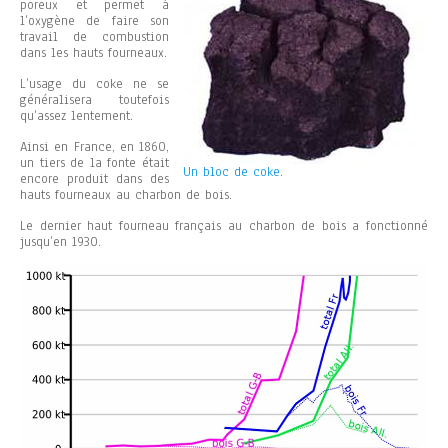
poreux et permet à
l’oxygène de faire son
travail de combustion
dans les hauts fourneaux.
L’usage du coke ne se
généralisera toutefois
qu’assez lentement.
Ainsi en France, en 1860,
un tiers de la fonte était
Un bloc de coke.
encore produit dans des
hauts fourneaux au charbon de bois.
Le dernier haut fourneau français au charbon de bois a fonctionné
jusqu’en 1930.