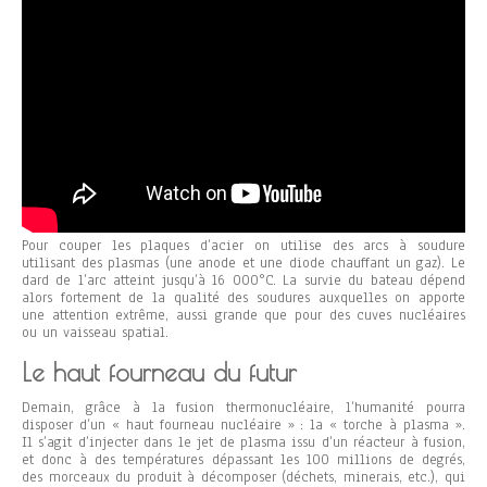
Pour couper les plaques d’acier on utilise des arcs à soudure
utilisant des plasmas (une anode et une diode chauffant un gaz). Le
dard de l’arc atteint jusqu’à 16 000°C. La survie du bateau dépend
alors fortement de la qualité des soudures auxquelles on apporte
une attention extrême, aussi grande que pour des cuves nucléaires
ou un vaisseau spatial.
Le haut fourneau du futur
Demain, grâce à la fusion thermonucléaire, l’humanité pourra
disposer d’un « haut fourneau nucléaire » : la « torche à plasma ».
Il s’agit d’injecter dans le jet de plasma issu d’un réacteur à fusion,
et donc à des températures dépassant les 100 millions de degrés,
des morceaux du produit à décomposer (déchets, minerais, etc.), qui