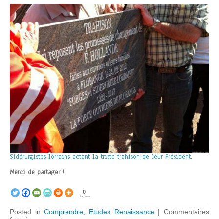
Sidérurgistes lorrains actant la triste trahison de leur Président.
Merci de partager !
0
Partages
Posted in
Comprendre
,
Etudes Renaissance
|
Commentaires