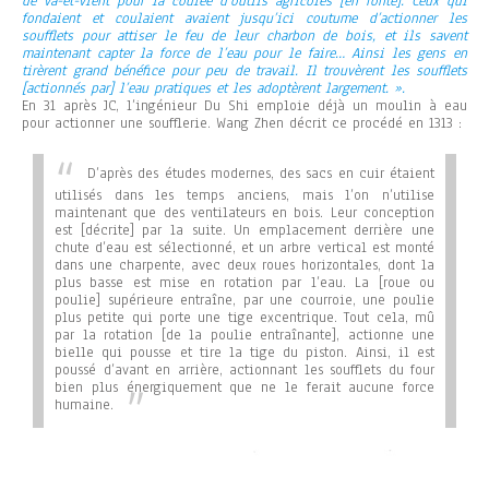
de va-et-vient pour la coulée d’outils agricoles [en fonte]. Ceux qui
fondaient et coulaient avaient jusqu’ici coutume d’actionner les
soufflets pour attiser le feu de leur charbon de bois, et ils savent
maintenant capter la force de l’eau pour le faire… Ainsi les gens en
tirèrent grand bénéfice pour peu de travail. Il trouvèrent les soufflets
[actionnés par] l’eau pratiques et les adoptèrent largement. ».
En 31 après JC, l’ingénieur Du Shi emploie déjà un moulin à eau
pour actionner une soufflerie. Wang Zhen décrit ce procédé en 1313 :
D’après des études modernes, des sacs en cuir étaient
utilisés dans les temps anciens, mais l’on n’utilise
maintenant que des ventilateurs en bois. Leur conception
est [décrite] par la suite. Un emplacement derrière une
chute d’eau est sélectionné, et un arbre vertical est monté
dans une charpente, avec deux roues horizontales, dont la
plus basse est mise en rotation par l’eau. La [roue ou
poulie] supérieure entraîne, par une courroie, une poulie
plus petite qui porte une tige excentrique. Tout cela, mû
par la rotation [de la poulie entraînante], actionne une
bielle qui pousse et tire la tige du piston. Ainsi, il est
poussé d’avant en arrière, actionnant les soufflets du four
bien plus énergiquement que ne le ferait aucune force
humaine.