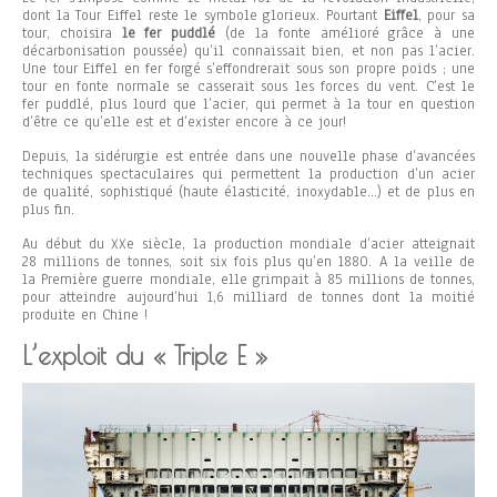
dont la Tour Eiffel reste le symbole glorieux. Pourtant
Eiffel
, pour sa
tour, choisira
le fer puddlé
(de la fonte amélioré grâce à une
décarbonisation poussée) qu’il connaissait bien, et non pas l’acier.
Une tour Eiffel en fer forgé s’effondrerait sous son propre poids ; une
tour en fonte normale se casserait sous les forces du vent. C’est le
fer puddlé, plus lourd que l’acier, qui permet à la tour en question
d’être ce qu’elle est et d’exister encore à ce jour!
Depuis, la sidérurgie est entrée dans une nouvelle phase d’avancées
techniques spectaculaires qui permettent la production d’un acier
de qualité, sophistiqué (haute élasticité, inoxydable…) et de plus en
plus fin.
Au début du XXe siècle, la production mondiale d’acier atteignait
28 millions de tonnes, soit six fois plus qu’en 1880. A la veille de
la Première guerre mondiale, elle grimpait à 85 millions de tonnes,
pour atteindre aujourd’hui 1,6 milliard de tonnes dont la moitié
produite en Chine !
L’exploit du « Triple E »