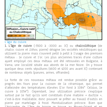
L’âge du cuivre.
1. L’âge de cuivre
(-5500 à -3000 av. JC) ou
chalcolithique
(de
chalco
, cuivre et
lithos
, pierre) désigne les sociétés néolithiques qui
utilisent la pierre mais s’ouvrent petit à petit à l’usage des premiers
métaux : le cuivre et l’or. Les plus anciennes traces d’une culture
ayant employé ces deux métaux ont été retrouvées en Bulgarie, à
Varna, une localité située aux abords de la mer Noire. On y trouve
quelque deux cents sépultures (4600 et 4200 ans avant JC) contenant
de nombreux objets (parures, armes, offrandes).
La fonte de ces nouveaux métaux est rendue possible grâce au
progrès des fours pour la cuisson de la céramique, qui permet
d’atteindre des températures élevées (l’or fond à 1084° Celsius, le
cuivre à 1054°). Cependant, leur utilisation précoce s’explique
surtout par le fait qu’ils sont constitués d’une matière « ductile »,
c’est-à-dire malléable, donc pouvant se prêter au travail d’outils en
pierre par martelage à froid.
Mondialisation précoce. Bien que
l’épicentre de l’âge de bronze se trouve au Moyen-Orient et en