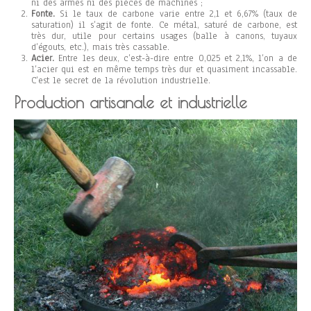
ni des armes ni des pièces de machines ;
Fonte.
Si le taux de carbone varie entre 2,1 et 6,67% (taux de
saturation) il s’agit de fonte. Ce métal, saturé de carbone, est
très dur, utile pour certains usages (balle à canons, tuyaux
d’égouts, etc.), mais très cassable.
Acier.
Entre les deux, c’est-à-dire entre 0,025 et 2,1%, l’on a de
l’acier qui est en même temps très dur et quasiment incassable.
C’est le secret de la révolution industrielle.
Production artisanale et industrielle