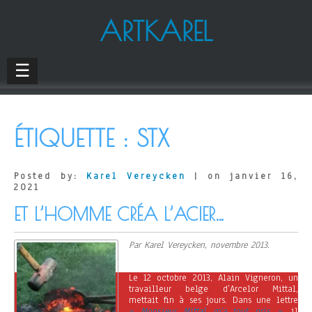
ARTKAREL
☰
ÉTIQUETTE :
STX
Posted by:
Karel Vereycken
| on janvier 16,
2021
ET L’HOMME CRÉA L’ACIER…
Par Karel Vereycken, novembre 2013.
Le 12 octobre 2013, Alain Vigneron, un
travailleur belge d’Arcelor Mittal,
mettait fin à ses jours. Dans une lettre
« Monsieur Mittal m’a tout pris »
, il