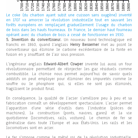
Le coke (du charbon ayant subit une cuisson sans oxygène) inventé
en 1707 va amorcer la révolution industrielle tout en sauvant les
forêts européens en remplaçant graduellement l’usage du charbon
de bois dans les hauts fourneaux. En France, le dernier haut fourneau
opérant avec du charbon de bois a cessé de fonctionner en 1930.
5. Invention du convertisseur.
Un nouveau bond technologique est
franchi en 1860, quand l’anglais
Henry Bessemer
met au point le
convertisseur qui élimine le carbone excédentaire de la fonte en
fusion en y insufflant de l’air sous pression.
L’ingénieur anglais
Edward-Albert Cowper
invente lui aussi un four
révolutionnaire permettant de réinjecter les gaz résiduels comme
combustible. La chimie nous permet aujourd’hui de savoir quels
additifs on peut employer pour éliminer des impuretés comme le
souffre ou le phosphore qui, si elles ne sont pas éliminés,
fragilisent le produit final.
En conséquence, la qualité de l’acier s’améliore peu à peu et sa
fabrication connaît un développement spectaculaire. L’acier permet
l’apparition d’une série d’outils dans l’industrie (pièces de
machines), la construction (ponts, navires, gares) et la vie
quotidienne (locomotives, rails, voitures). Le chemin de fer se
généralise dans toute l’Europe et aux États-Unis. Les rails et les
locomotives sont en acier.
Le fer s’impose comme le métal roi de la révolution industrielle,