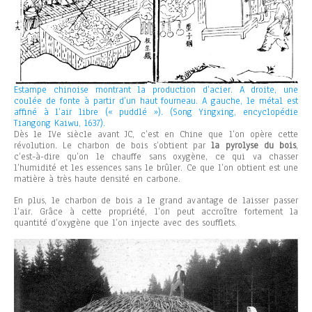
Estampe chinoise montrant la production d’acier. A droite, une
coulée de fonte à partir d’un haut fourneau. A gauche, le métal est
affiné à l’air libre (« puddlé »). (Song Yingxing, encyclopédie
Tiangong Kaiwu, 1637).
Dès le IVe siècle avant JC, c’est en Chine que l’on opère cette
révolution. Le charbon de bois s’obtient par
la pyrolyse du bois
,
c’est-à-dire qu’on le chauffe sans oxygène, ce qui va chasser
l’humidité et les essences sans le brûler. Ce que l’on obtient est une
matière à très haute densité en carbone.
En plus, le charbon de bois a le grand avantage de laisser passer
l’air. Grâce à cette propriété, l’on peut accroître fortement la
quantité d’oxygène que l’on injecte avec des soufflets.