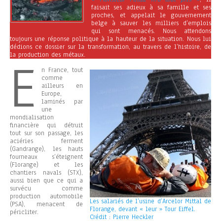
faisait ses adieux à sa famille et ses
proches, et appelait le gouvernement
belge à sauver les milliers d’emplois
qui sont menacés. Nous attendons
toujours une réponse politique à la hauteur de la situation. Nous lui
dédions ce dossier sur la transformation, au travers de l’histoire, de
la production des métaux.
E
n France, tout
comme
ailleurs en
Europe,
laminés par
une
mondialisation
financière qui détruit
tout sur son passage, les
aciéries ferment
(Gandrange), les hauts
fourneaux s’éteignent
(Florange) et les
chantiers navals (STX),
aussi bien que ce qui a
survécu comme
production automobile
Les salariés de l’usine d’Arcelor Mittal de
(PSA), menacent de
Florange, devant « leur » Tour Eiffel.
péricliter.
Crédit : Pierre Heckler