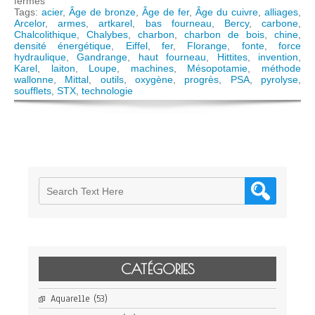
sur
fermés
Et
Tags:
acier
,
Âge de bronze
,
Âge de fer
,
Âge du cuivre
,
alliages
,
l’Homme
Arcelor
,
armes
,
artkarel
,
bas fourneau
,
Bercy
,
carbone
,
créa
Chalcolithique
,
Chalybes
,
charbon
,
charbon de bois
,
chine
,
l’acier…
densité énergétique
,
Eiffel
,
fer
,
Florange
,
fonte
,
force
hydraulique
,
Gandrange
,
haut fourneau
,
Hittites
,
invention
,
Karel
,
laiton
,
Loupe
,
machines
,
Mésopotamie
,
méthode
wallonne
,
Mittal
,
outils
,
oxygène
,
progrès
,
PSA
,
pyrolyse
,
soufflets
,
STX
,
technologie
CATÉGORIES
Aquarelle
(53)