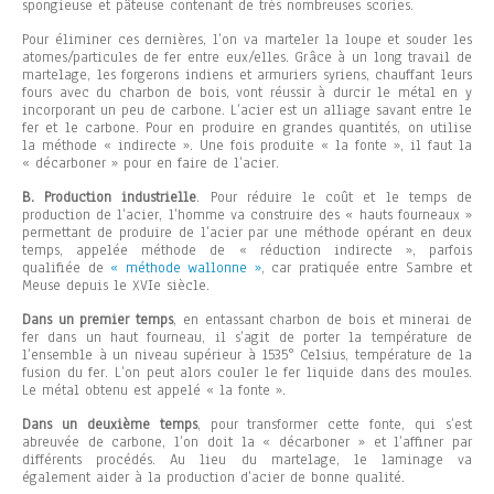
spongieuse et pâteuse contenant de très nombreuses scories.
Pour éliminer ces dernières, l’on va marteler la loupe et souder les
atomes/particules de fer entre eux/elles. Grâce à un long travail de
martelage, les forgerons indiens et armuriers syriens, chauffant leurs
fours avec du charbon de bois, vont réussir à durcir le métal en y
incorporant un peu de carbone.
L’acier est un alliage savant entre le
fer et le carbone. Pour en produire en grandes quantités, on utilise
la méthode « indirecte ». Une fois produite « la fonte », il faut la
« décarboner » pour en faire de l’acier.
B. Production industrielle
. Pour réduire le coût et le temps de
production de l’acier, l’homme va construire des « hauts fourneaux »
permettant de produire de l’acier par une méthode opérant en deux
temps, appelée méthode de « réduction indirecte », parfois
qualifiée de
« méthode wallonne »
, car pratiquée entre Sambre et
Meuse depuis le XVIe siècle.
Dans un premier temps
, en entassant charbon de bois et minerai de
fer dans un haut fourneau, il s’agit de porter la température de
l’ensemble à un niveau supérieur à 1535° Celsius, température de la
fusion du fer. L’on peut alors couler le fer liquide dans des moules.
Le métal obtenu est appelé « la fonte ».
Dans un deuxième temps
, pour transformer cette fonte, qui s’est
abreuvée de carbone, l’on doit la « décarboner » et l’affiner par
différents procédés. Au lieu du martelage, le laminage va
également aider à la production d’acier de bonne qualité.