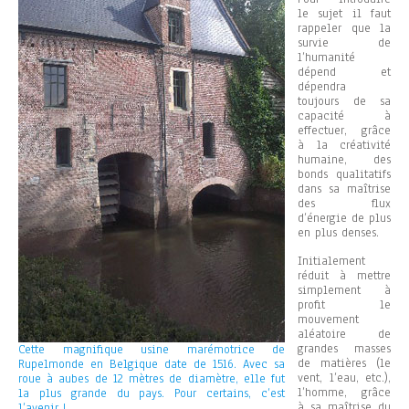
le sujet il faut
rappeler que la
survie de
l’humanité
dépend et
dépendra
toujours de sa
capacité à
effectuer, grâce
à la créativité
humaine, des
bonds qualitatifs
dans sa maîtrise
des flux
d’énergie de plus
en plus denses.
Initialement
réduit à mettre
simplement à
profit le
mouvement
aléatoire de
grandes masses
Cette magnifique usine marémotrice de
de matières (le
Rupelmonde en Belgique date de 1516. Avec sa
vent, l’eau, etc.),
roue à aubes de 12 mètres de diamètre, elle fut
l’homme, grâce
la plus grande du pays. Pour certains, c’est
à sa maîtrise du
l’avenir !