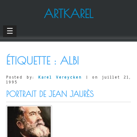
ARTKAREL
☰
ÉTIQUETTE :
ALBI
Posted by:
Karel Vereycken
| on juillet 21,
1995
PORTRAIT DE JEAN JAURÈS