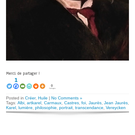
Merci de partager !
1
0
Partages
Posted in
Créer
,
Huile
|
No Comments »
Tags:
Albi
,
artkarel
,
Carmaux
,
Castres
,
foi
,
Jaurès
,
Jean Jaurès
,
Karel
,
lumière
,
philosophie
,
portrait
,
transcendance
,
Vereycken