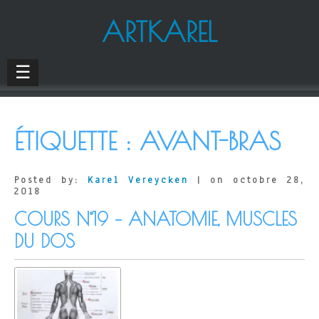
ARTKAREL
☰
ÉTIQUETTE :
AVANT-BRAS
Posted by:
Karel Vereycken
| on octobre 28,
2018
COURS N°19 – ANATOMIE, MUSCLES
DU DOS