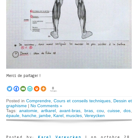
Merci de partager !
0
Partages
Posted in
Comprendre
,
Cours et conseils techniques
,
Dessin et
graphisme
|
No Comments »
Tags:
anatomie
,
artkarel
,
avant-bras
,
bras
,
cou
,
cuisse
,
dos
,
épaule
,
hanche
,
jambe
,
Karel
,
muscles
,
Vereycken
Posted by:
Karel Vereycken
| on octobre 28,