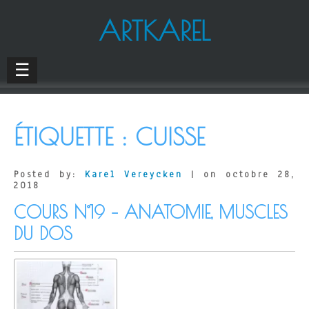
ARTKAREL
☰
ÉTIQUETTE :
CUISSE
Posted by:
Karel Vereycken
| on octobre 28,
2018
COURS N°19 – ANATOMIE, MUSCLES
DU DOS