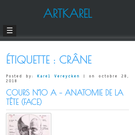
ARTKAREL
☰
ÉTIQUETTE :
CRÂNE
Posted by:
Karel Vereycken
| on octobre 28,
2018
COURS N°10 A – ANATOMIE DE LA
TÊTE (FACE)