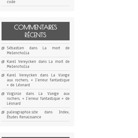
code
COMMENTAIRES
RÉCENTS
Sébastien
dans
La mort de
Melencholia
Karel Vereycken
dans
La mort de
Melencholia
Karel Vereycken
dans
La Vierge
aux rochers, « l’erreur fantastique
» de Léonard
Virginie
dans
La Vierge aux
rochers, « l’erreur fantastique » de
Léonard
paleographie.site
dans
Index,
Études Renaissance