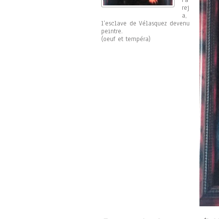
Pa
rej
a,
l’esclave de Vélasquez devenu
peintre.
(oeuf et tempéra)