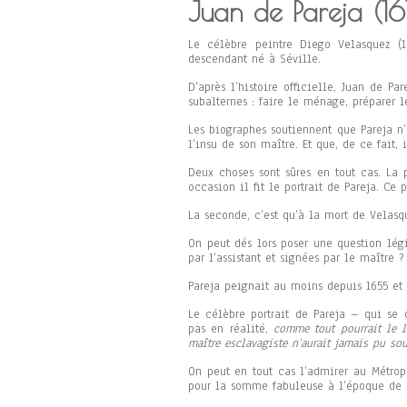
Juan de Pareja (1
Le célèbre peintre Diego Velasquez (1
descendant né à Séville.
D’après l’histoire officielle, Juan de Pa
subalternes : faire le ménage, préparer l
Les biographes soutiennent que Pareja n’a
l’insu de son maître. Et que, de ce fait, 
Deux choses sont sûres en tout cas. La 
occasion il fit le portrait de Pareja. Ce 
La seconde, c’est qu’à la mort de Velasqu
On peut dés lors poser une question légi
par l’assistant et signées par le maître ?
Pareja peignait au moins depuis 1655 et 
Le célèbre portrait de Pareja – qui se 
pas en réalité,
comme tout pourrait le l
maître esclavagiste n’aurait jamais pu so
On peut en tout cas l’admirer au Métrop
pour la somme fabuleuse à l’époque de 5