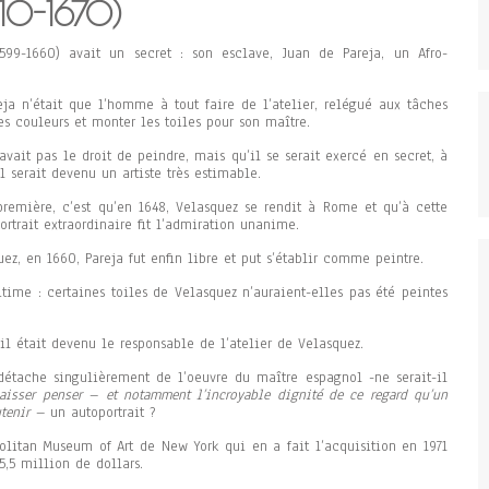
610-1670)
599-1660) avait un secret : son esclave, Juan de Pareja, un Afro-
reja n’était que l’homme à tout faire de l’atelier, relégué aux tâches
es couleurs et monter les toiles pour son maître.
vait pas le droit de peindre, mais qu’il se serait exercé en secret, à
il serait devenu un artiste très estimable.
première, c’est qu’en 1648, Velasquez se rendit à Rome et qu’à cette
portrait extraordinaire fit l’admiration unanime.
ez, en 1660, Pareja fut enfin libre et put s’établir comme peintre.
time : certaines toiles de Velasquez n’auraient-elles pas été peintes
il était devenu le responsable de l’atelier de Velasquez.
détache singulièrement de l’oeuvre du maître espagnol -ne serait-il
aisser penser – et notamment l’incroyable dignité de ce regard qu’un
utenir –
un autoportrait ?
olitan Museum of Art de New York qui en a fait l’acquisition en 1971
,5 million de dollars.