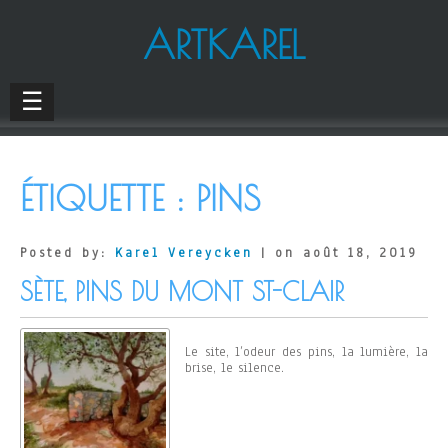
ARTKAREL
☰
ÉTIQUETTE :
PINS
Posted by:
Karel Vereycken
| on août 18, 2019
SÈTE, PINS DU MONT ST-CLAIR
Le site, l’odeur des pins, la lumière, la
brise, le silence.