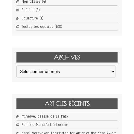
Non classé
(4)
Poésies
(3)
Sculpture
(1)
Toutes les oeuvres
(138)
ARCHIVES
Archives
ARTICLES RÉCENTS
Minerve, déesse de la Paix
Pont de Montifort à Lodève
Karel Vereycken longlisted for Artist of the Year Award