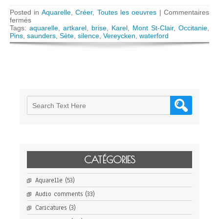
Posted in
Aquarelle
,
Créer
,
Toutes les oeuvres
|
Commentaires
sur
fermés
Sète,
Tags:
aquarelle
,
artkarel
,
brise
,
Karel
,
Mont St-Clair
,
Occitanie
,
pins
Pins
,
saunders
,
Sète
,
silence
,
Vereycken
,
waterford
du
Mont
St-
Clair
CATÉGORIES
Aquarelle
(53)
Audio comments
(33)
Caricatures
(3)