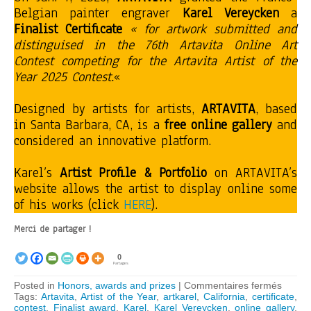
Belgian painter engraver
Karel Vereycken
a
Finalist Certificate
« for artwork submitted and
distinguised in the 76th Artavita Online Art
Contest competing for the Artavita Artist of the
Year 2025 Contest.
«
Designed by artists for artists,
ARTAVITA
, based
in Santa Barbara, CA, is a
free online gallery
and
considered an innovative platform.
Karel’s
Artist Profile & Portfolio
on ARTAVITA’s
website allows the artist to display online some
of his works (click
HERE
).
Merci de partager !
0
Partages
sur
Posted in
Honors, awards and prizes
|
Commentaires fermés
Karel
Tags:
Artavita
,
Artist of the Year
,
artkarel
,
California
,
certificate
,
Verey
contest
,
Finalist award
,
Karel
,
Karel Vereycken
,
online gallery
,