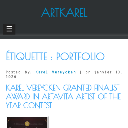
ARTKAREL
☰
ÉTIQUETTE :
PORTFOLIO
Posted by:
Karel Vereycken
| on janvier 13,
2026
KAREL VEREYCKEN GRANTED FINALIST
AWARD IN ARTAVITA ARTIST OF THE
YEAR CONTEST