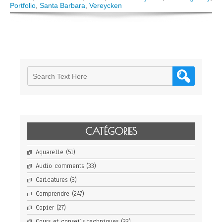
grante
Portfolio
,
Santa Barbara
,
Vereycken
Finalis
Award
in
ARTAV
Artist
of
the
Year
Contes
CATÉGORIES
Aquarelle
(51)
Audio comments
(33)
Caricatures
(3)
Comprendre
(247)
Copier
(27)
Cours et conseils techniques
(33)