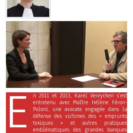
E
n 2011 et 2013, Karel Vereycken s’est
entretenu avec Maître Hélène Féron-
Poloni, une avocate engagée dans la
défense des victimes des « emprunts
toxiques » et autres pratiques
emblématiques des grandes banques