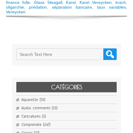
Féron-
finance folle
,
Glass Steagall
,
Karel
,
Karel Vereycken
,
krach
,
Poloni
oligarchie
,
prédation
,
séparation bancaire
,
taux variables
,
:
Vereycken
le
scandale
des
emprunts
toxiques
CATÉGORIES
Aquarelle
(53)
Audio comments
(33)
Caricatures
(3)
Comprendre
(247)