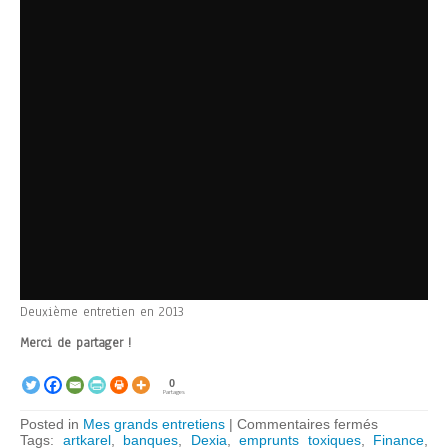
Deuxième entretien en 2013
Merci de partager !
0
Partages
sur
Posted in
Mes grands entretiens
|
Commentaires fermés
Hélène
Tags:
artkarel
,
banques
,
Dexia
,
emprunts toxiques
,
Finance
,