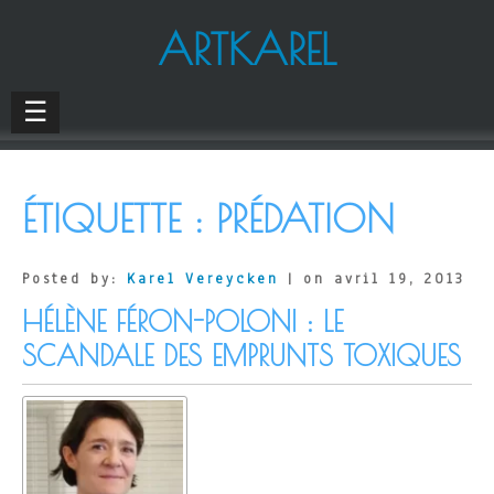
ARTKAREL
☰
ÉTIQUETTE :
PRÉDATION
Posted by:
Karel Vereycken
| on avril 19, 2013
HÉLÈNE FÉRON-POLONI : LE
SCANDALE DES EMPRUNTS TOXIQUES