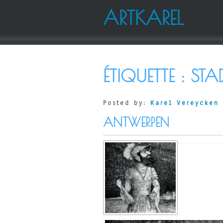
ARTKAREL
ÉTIQUETTE :
STA
Posted by:
Karel Vereycken
ANTWERPEN