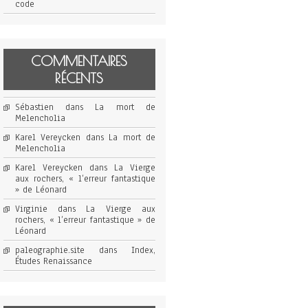
code
COMMENTAIRES
RÉCENTS
Sébastien
dans
La mort de
Melencholia
Karel Vereycken
dans
La mort de
Melencholia
Karel Vereycken
dans
La Vierge
aux rochers, « l’erreur fantastique
» de Léonard
Virginie
dans
La Vierge aux
rochers, « l’erreur fantastique » de
Léonard
paleographie.site
dans
Index,
Études Renaissance