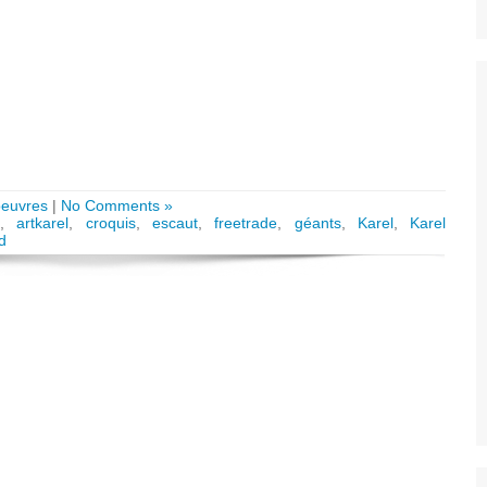
oeuvres
|
No Comments »
,
artkarel
,
croquis
,
escaut
,
freetrade
,
géants
,
Karel
,
Karel
id