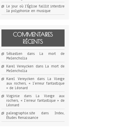
Le jour où l’Église faillit interdire
la polyphonie en musique
COMMENTAIRES
RÉCENTS
Sébastien
dans
La mort de
Melencholia
Karel Vereycken
dans
La mort de
Melencholia
Karel Vereycken
dans
La Vierge
aux rochers, « l’erreur fantastique
» de Léonard
Virginie
dans
La Vierge aux
rochers, « l’erreur fantastique » de
Léonard
paleographie.site
dans
Index,
Études Renaissance