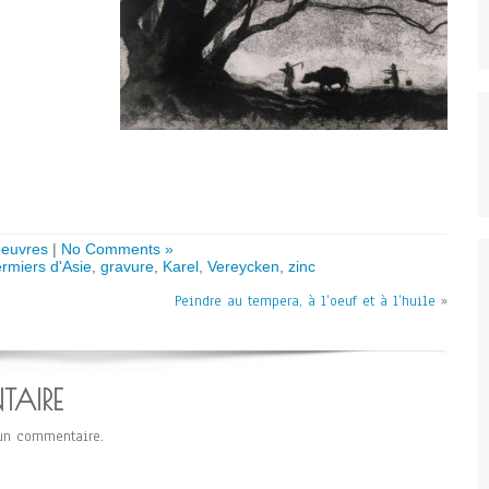
oeuvres
|
No Comments »
rmiers d'Asie
,
gravure
,
Karel
,
Vereycken
,
zinc
Peindre au tempera, à l’oeuf et à l’huile
»
TAIRE
un commentaire.