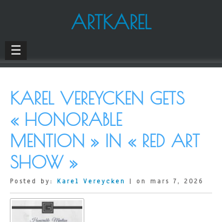
ARTKAREL
☰
KAREL VEREYCKEN GETS
« HONORABLE
MENTION » IN « RED ART
SHOW »
Posted by:
Karel Vereycken
| on mars 7, 2026