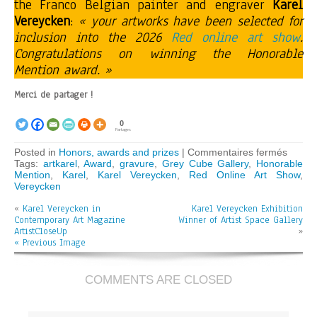
the Franco Belgian painter and engraver
Karel
Vereycken
:
« your artworks have been selected for
inclusion into the 2026
Red online art show
.
Congratulations on winning the Honorable
Mention award. »
Merci de partager !
0
Partages
sur
Posted in
Honors, awards and prizes
|
Commentaires fermés
Karel
Tags:
artkarel
,
Award
,
gravure
,
Grey Cube Gallery
,
Honorable
Verey
Mention
,
Karel
,
Karel Vereycken
,
Red Online Art Show
,
gets
Vereycken
« Hono
«
Karel Vereycken in
Karel Vereycken Exhibition
Mentio
Contemporary Art Magazine
Winner of Artist Space Gallery
in
ArtistCloseUp
« Red
»
« Previous Image
Art
Show 
COMMENTS ARE CLOSED