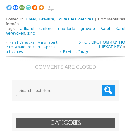
0
Partages
Posted in
Créer
,
Gravure
,
Toutes les oeuvres
|
Commentaires
sur
fermés
Le
Tags:
artkarel
,
cuillère
,
eau-forte
,
gravure
,
Karel
,
Karel
Dos
Vereycken
,
zinc
de
«
Karel Vereycken wins Talent
la
УРОК ЭКОНОМИКИ ПО
Prize Award for « 13th Open »
Cuillère
ШЕКСПИРУ
»
art contest
« Previous Image
COMMENTS ARE CLOSED
CATÉGORIES