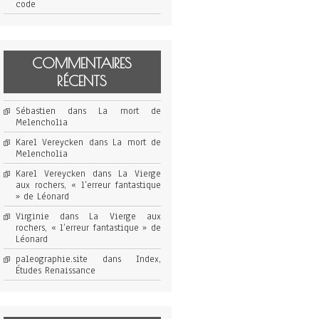
code
COMMENTAIRES
RÉCENTS
Sébastien
dans
La mort de
Melencholia
Karel Vereycken
dans
La mort de
Melencholia
Karel Vereycken
dans
La Vierge
aux rochers, « l’erreur fantastique
» de Léonard
Virginie
dans
La Vierge aux
rochers, « l’erreur fantastique » de
Léonard
paleographie.site
dans
Index,
Études Renaissance