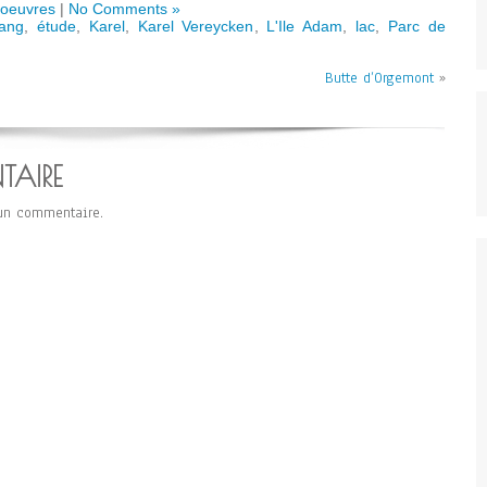
 oeuvres
|
No Comments »
ang
,
étude
,
Karel
,
Karel Vereycken
,
L'Ile Adam
,
lac
,
Parc de
Butte d’Orgemont
»
TAIRE
un commentaire.