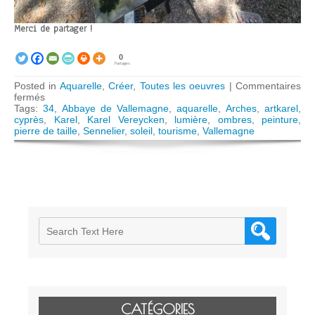
Merci de partager !
0
Partages
Posted in
Aquarelle
,
Créer
,
Toutes les oeuvres
|
Commentaires
sur
fermés
Abbaye
Tags:
34
,
Abbaye de Vallemagne
,
aquarelle
,
Arches
,
artkarel
,
de
cyprès
,
Karel
,
Karel Vereycken
,
lumière
,
ombres
,
peinture
,
Vallemagne,
pierre de taille
,
Sennelier
,
soleil
,
tourisme
,
Vallemagne
2025
CATÉGORIES