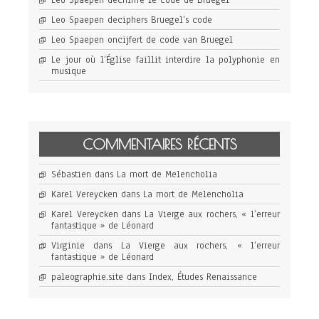
Leo Spaepen déchiffre le code de Bruegel
Leo Spaepen deciphers Bruegel’s code
Leo Spaepen oncijfert de code van Bruegel
Le jour où l’Église faillit interdire la polyphonie en
musique
COMMENTAIRES RÉCENTS
Sébastien
dans
La mort de Melencholia
Karel Vereycken
dans
La mort de Melencholia
Karel Vereycken
dans
La Vierge aux rochers, « l’erreur
fantastique » de Léonard
Virginie
dans
La Vierge aux rochers, « l’erreur
fantastique » de Léonard
paleographie.site
dans
Index, Études Renaissance