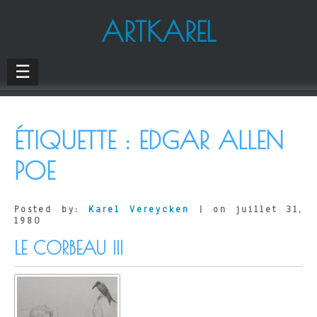
ARTKAREL
☰
ÉTIQUETTE :
EDGAR ALLEN
POE
Posted by:
Karel Vereycken
| on juillet 31,
1980
LE CORBEAU III