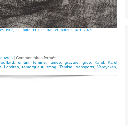
es, 1902, eau-forte sur zinc, trait et roulette, avril 2025.
sur
oeuvres
|
Commentaires fermés
Vue
rouillard
,
enfant
,
femme
,
fumée
,
gravure
,
grue
,
Karel
,
Karel
sur
de Londres
,
remorqueur
,
smog
,
Tamise
,
transports
,
Vereycken
,
la
Tamise,
Londres
1902