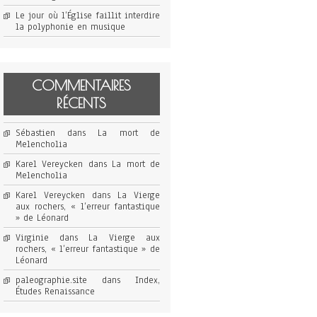
Le jour où l’Église faillit interdire
la polyphonie en musique
COMMENTAIRES
RÉCENTS
Sébastien
dans
La mort de
Melencholia
Karel Vereycken
dans
La mort de
Melencholia
Karel Vereycken
dans
La Vierge
aux rochers, « l’erreur fantastique
» de Léonard
Virginie
dans
La Vierge aux
rochers, « l’erreur fantastique » de
Léonard
paleographie.site
dans
Index,
Études Renaissance