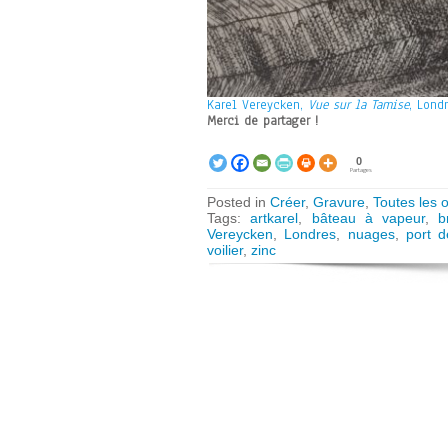
Karel Vereycken,
Vue sur la Tamise
, Londr
Merci de partager !
0
Partages
Posted in
Créer
,
Gravure
,
Toutes les 
Tags:
artkarel
,
bâteau à vapeur
,
b
Vereycken
,
Londres
,
nuages
,
port 
voilier
,
zinc