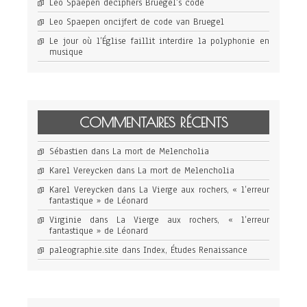
Leo Spaepen deciphers Bruegel’s code
Leo Spaepen oncijfert de code van Bruegel
Le jour où l’Église faillit interdire la polyphonie en
musique
COMMENTAIRES RÉCENTS
Sébastien
dans
La mort de Melencholia
Karel Vereycken
dans
La mort de Melencholia
Karel Vereycken
dans
La Vierge aux rochers, « l’erreur
fantastique » de Léonard
Virginie
dans
La Vierge aux rochers, « l’erreur
fantastique » de Léonard
paleographie.site
dans
Index, Études Renaissance