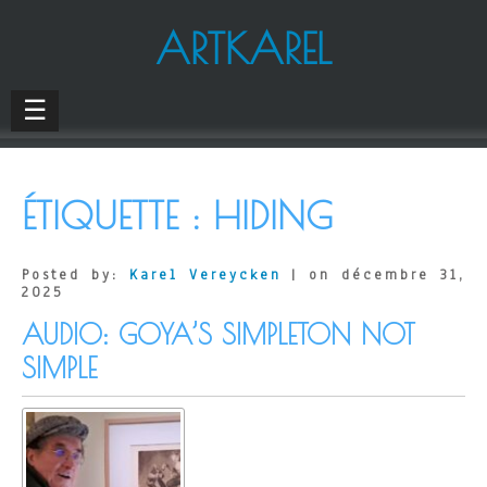
ARTKAREL
☰
ÉTIQUETTE :
HIDING
Posted by:
Karel Vereycken
| on décembre 31,
2025
AUDIO: GOYA’S SIMPLETON NOT
SIMPLE