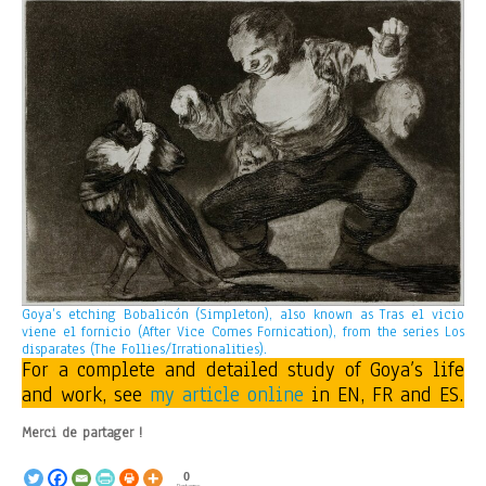
Goya’s etching
Bobalicón (Simpleton), also known as Tras el vicio
viene el fornicio (After Vice Comes Fornication), from the series Los
disparates (The Follies/Irrationalities).
For a complete and detailed study of Goya’s life
and work, see
my article online
in EN, FR and ES.
Merci de partager !
0
Partages