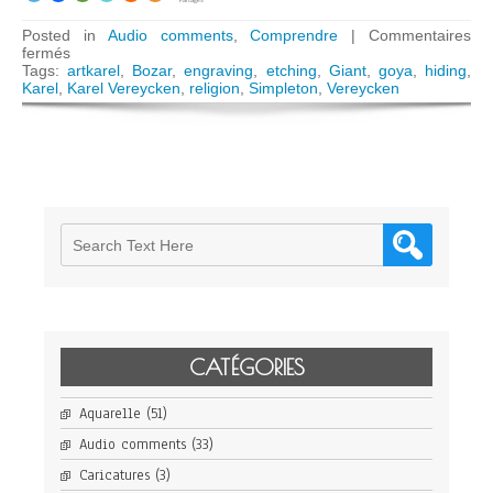
Posted in
Audio comments
,
Comprendre
|
Commentaires
sur
fermés
AUDIO:
Tags:
artkarel
,
Bozar
,
engraving
,
etching
,
Giant
,
goya
,
hiding
,
Goya’s
Karel
,
Karel Vereycken
,
religion
,
Simpleton
,
Vereycken
Simpleton
not
simple
CATÉGORIES
Aquarelle
(51)
Audio comments
(33)
Caricatures
(3)