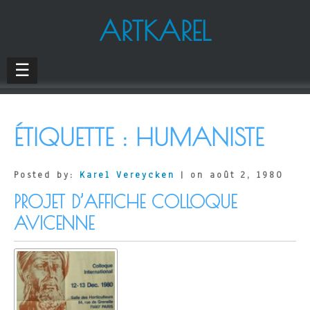
ARTKAREL
☰
ÉTIQUETTE :
HUMANISTE
Posted by:
Karel Vereycken
| on août 2, 1980
PROJET D’AFFICHE COLLOQUE
AVICENNE