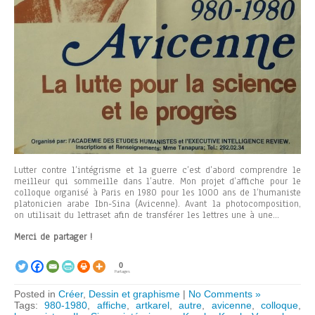
Lutter contre l’intégrisme et la guerre c’est d’abord comprendre le
meilleur qui sommeille dans l’autre. Mon projet d’affiche pour le
colloque organisé à Paris en 1980 pour les 1000 ans de l’humaniste
platonicien arabe Ibn-Sina (Avicenne). Avant la photocomposition,
on utilisait du lettraset afin de transférer les lettres une à une…
Merci de partager !
0
Partages
Posted in
Créer
,
Dessin et graphisme
|
No Comments »
Tags:
980-1980
,
affiche
,
artkarel
,
autre
,
avicenne
,
colloque
,