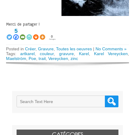
Merci de partager !
5
0
Partages
Posted in
Créer
,
Gravure
,
Toutes les oeuvres
|
No Comments »
Tags:
artkarel
,
couleur
,
gravure
,
Karel
,
Karel Vereycken
,
Maelström
,
Poe
,
trait
,
Vereycken
,
zinc
CATÉGORIES