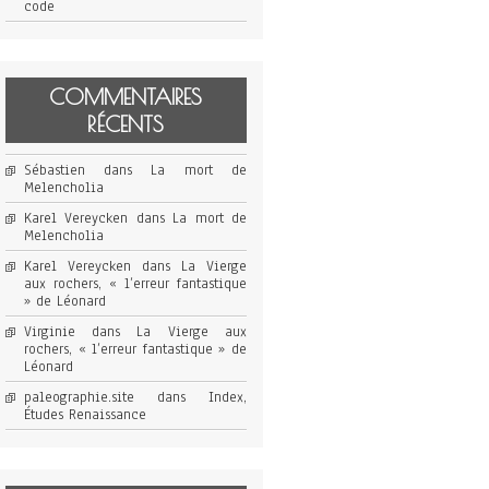
code
COMMENTAIRES
RÉCENTS
Sébastien
dans
La mort de
Melencholia
Karel Vereycken
dans
La mort de
Melencholia
Karel Vereycken
dans
La Vierge
aux rochers, « l’erreur fantastique
» de Léonard
Virginie
dans
La Vierge aux
rochers, « l’erreur fantastique » de
Léonard
paleographie.site
dans
Index,
Études Renaissance