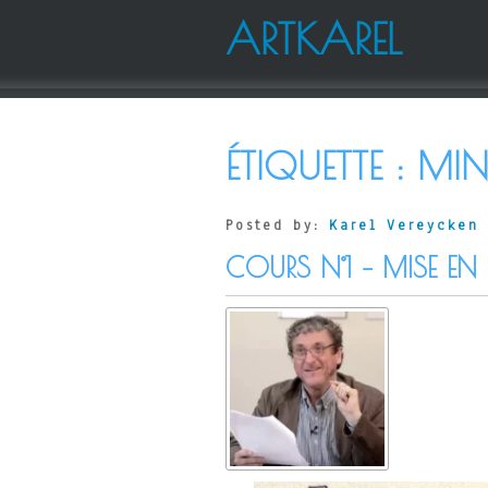
ARTKAREL
ÉTIQUETTE :
MIN
Posted by:
Karel Vereycken
COURS N°1 – MISE E