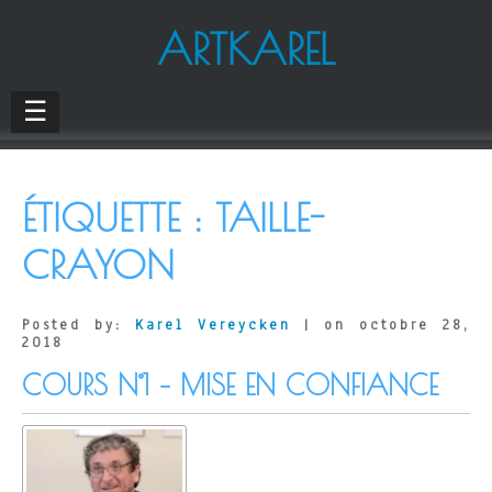
ARTKAREL
☰
ÉTIQUETTE :
TAILLE-
CRAYON
Posted by:
Karel Vereycken
| on octobre 28,
2018
COURS N°1 – MISE EN CONFIANCE