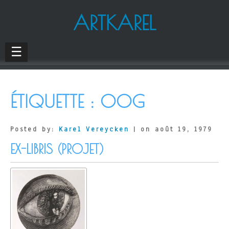
ARTKAREL
☰
ÉTIQUETTE :
OOG
Posted by:
Karel Vereycken
| on août 19, 1979
EX-LIBRIS (PROJET)