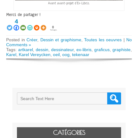
Avant avant-projet d’Ex-Libris.
Merci de partager !
4
0
Partages
Posted in
Créer
,
Dessin et graphisme
,
Toutes les oeuvres
|
No
Comments »
Tags:
artkarel
,
dessin
,
dessinateur
,
ex-libris
,
graficus
,
graphiste
,
Karel
,
Karel Vereycken
,
oeil
,
oog
,
tekenaar
CATÉGORIES