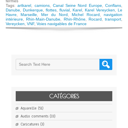
sur
fermés
Michel
Tags:
artkarel
,
camions
,
Canal Seine Nord Europe
,
Conflans
,
Rocard:
Danube
,
Dunkerque
,
flottes
,
fluvial
,
Karel
,
Karel Vereycken
,
Le
Transport
Havre
,
Marseille
,
Mer du Nord
,
Michel Rocard
,
navigation
fluvial
intérieure
,
Rhin-Main-Danube
,
Rhin-Rhône
,
Rocard
,
transport
,
et
Vereycken
,
VNF
,
Voies navigables de France
croissance
de
demain
CATÉGORIES
Aquarelle
(51)
Audio comments
(33)
Caricatures
(3)