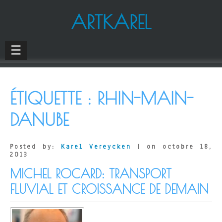
ARTKAREL
☰
ÉTIQUETTE :
RHIN-MAIN-
DANUBE
Posted by:
Karel Vereycken
| on octobre 18,
2013
MICHEL ROCARD: TRANSPORT
FLUVIAL ET CROISSANCE DE DEMAIN