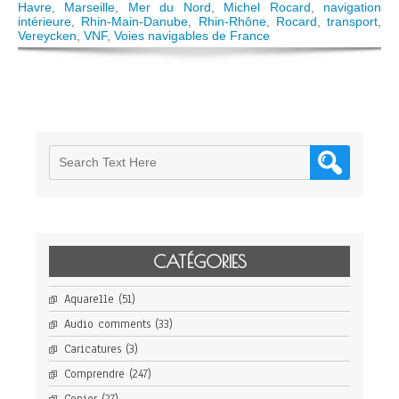
Transport
Havre
,
Marseille
,
Mer du Nord
,
Michel Rocard
,
navigation
fluvial
intérieure
,
Rhin-Main-Danube
,
Rhin-Rhône
,
Rocard
,
transport
,
et
Vereycken
,
VNF
,
Voies navigables de France
croissance
de
demain
CATÉGORIES
Aquarelle
(51)
Audio comments
(33)
Caricatures
(3)
Comprendre
(247)
Copier
(27)