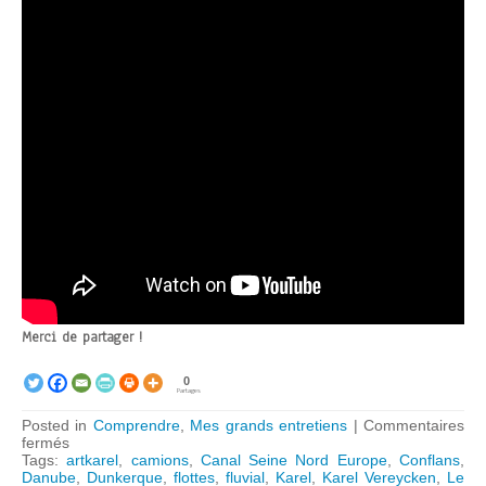
Merci de partager !
0
Partages
Posted in
Comprendre
,
Mes grands entretiens
|
Commentaires
sur
fermés
Michel
Tags:
artkarel
,
camions
,
Canal Seine Nord Europe
,
Conflans
,
Rocard:
Danube
,
Dunkerque
,
flottes
,
fluvial
,
Karel
,
Karel Vereycken
,
Le