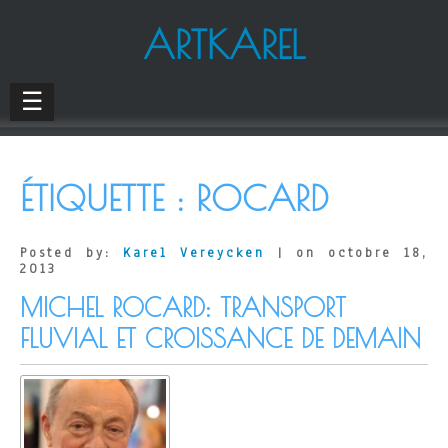
ARTKAREL
☰
ÉTIQUETTE :
ROCARD
Posted by:
Karel Vereycken
| on octobre 18,
2013
MICHEL ROCARD: TRANSPORT
FLUVIAL ET CROISSANCE DE DEMAIN