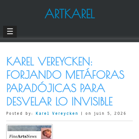
ARTKAREL
☰
KAREL VEREYCKEN:
FORJANDO METÁFORAS
PARADÓJICAS PARA
DESVELAR LO INVISIBLE
Posted by:
Karel Vereycken
| on juin 5, 2026