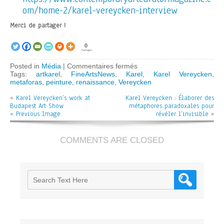
om/home-2/karel-vereycken-interview
Merci de partager !
0
Partages
sur
Posted in
Média
|
Commentaires fermés
Karel
Tags:
artkarel
,
FineArtsNews
,
Karel
,
Karel Vereycken
,
Vereycken:
metaforas
,
peinture
,
renaissance
,
Vereycken
Forjando
«
Karel Vereycken’s work at
Karel Vereycken : Élaborer des
metáforas
Budapest Art Show
métaphores paradoxales pour
paradójicas
« Previous Image
para
révéler l’invisible
»
desvelar
lo
invisible
COMMENTS ARE CLOSED