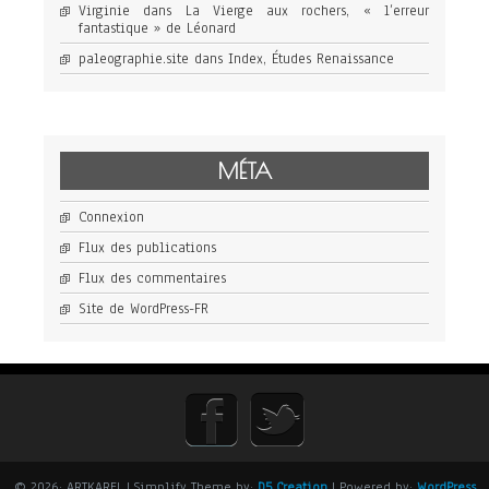
Virginie
dans
La Vierge aux rochers, « l’erreur
fantastique » de Léonard
paleographie.site
dans
Index, Études Renaissance
MÉTA
Connexion
Flux des publications
Flux des commentaires
Site de WordPress-FR
© 2026: ARTKAREL
| Simplify Theme by:
D5 Creation
| Powered by:
WordPress