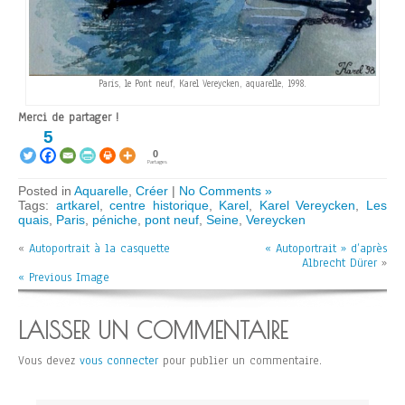
Paris, le Pont neuf, Karel Vereycken, aquarelle, 1998.
Merci de partager !
5
0
Partages
Posted in
Aquarelle
,
Créer
|
No Comments »
Tags:
artkarel
,
centre historique
,
Karel
,
Karel Vereycken
,
Les
quais
,
Paris
,
péniche
,
pont neuf
,
Seine
,
Vereycken
«
Autoportrait à la casquette
« Autoportrait » d’après
Albrecht Dürer
»
« Previous Image
LAISSER UN COMMENTAIRE
Vous devez
vous connecter
pour publier un commentaire.