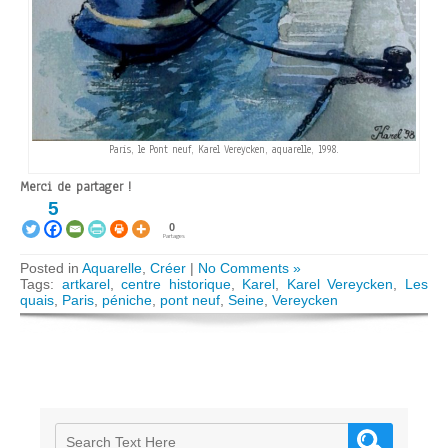
Paris, le Pont neuf, Karel Vereycken, aquarelle, 1998.
Merci de partager !
5
0
Partages
Posted in
Aquarelle
,
Créer
|
No Comments »
Tags:
artkarel
,
centre historique
,
Karel
,
Karel Vereycken
,
Les
quais
,
Paris
,
péniche
,
pont neuf
,
Seine
,
Vereycken