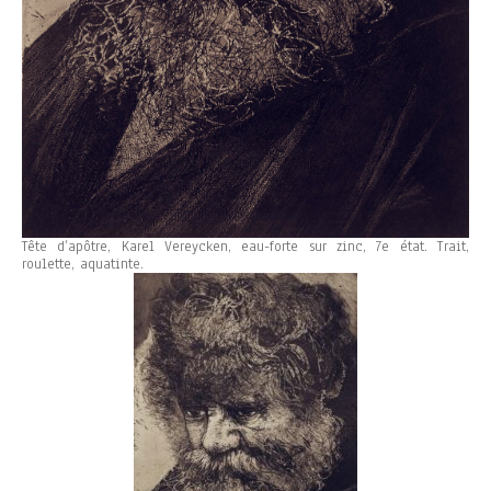
Tête d’apôtre, Karel Vereycken, eau-forte sur zinc, 7e état. Trait,
roulette, aquatinte.