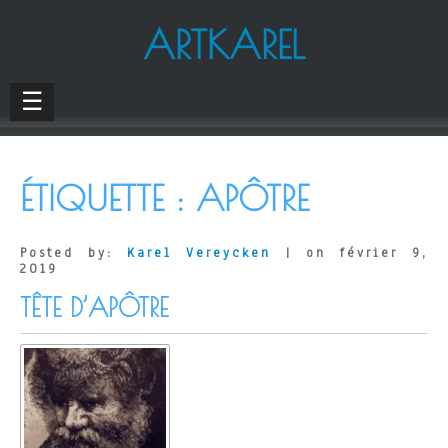
ARTKAREL
☰
ÉTIQUETTE :
APÔTRE
Posted by:
Karel Vereycken
| on février 9,
2019
TÊTE D’APÔTRE