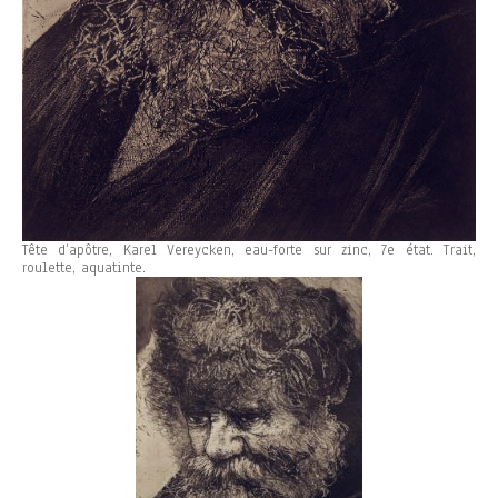
Tête d’apôtre, Karel Vereycken, eau-forte sur zinc, 7e état. Trait,
roulette, aquatinte.