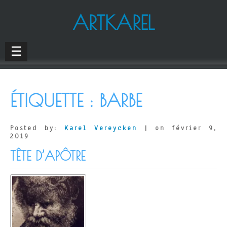
ARTKAREL
☰
ÉTIQUETTE :
BARBE
Posted by:
Karel Vereycken
| on février 9,
2019
TÊTE D’APÔTRE