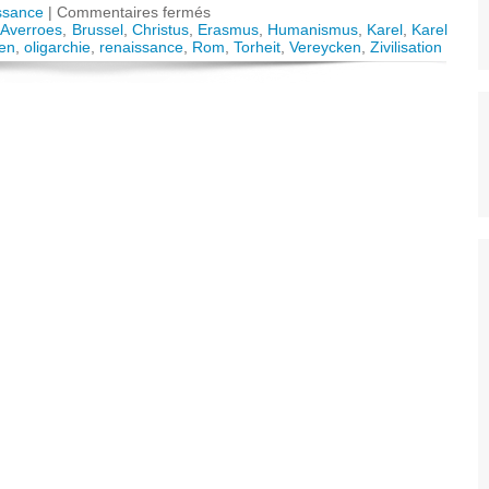
sur
ssance
|
Commentaires fermés
Wie
,
Averroes
,
Brussel
,
Christus
,
Erasmus
,
Humanismus
,
Karel
,
Karel
Erasmus’
en
,
oligarchie
,
renaissance
,
Rom
,
Torheit
,
Vereycken
,
Zivilisation
Torheit
unsere
Zivilisation
rettete