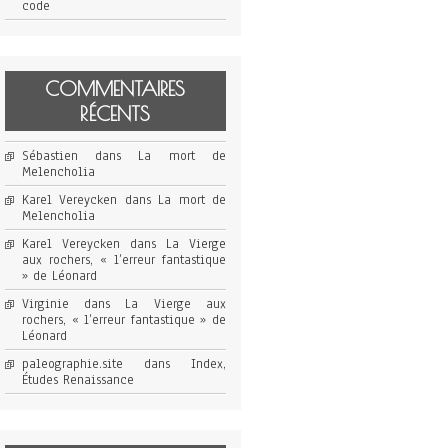
code
COMMENTAIRES
RÉCENTS
Sébastien
dans
La mort de
Melencholia
Karel Vereycken
dans
La mort de
Melencholia
Karel Vereycken
dans
La Vierge
aux rochers, « l’erreur fantastique
» de Léonard
Virginie
dans
La Vierge aux
rochers, « l’erreur fantastique » de
Léonard
paleographie.site
dans
Index,
Études Renaissance