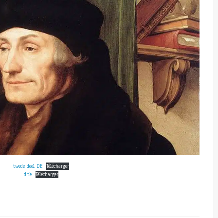
twede deel DE
Télécharger
drie
Télécharger