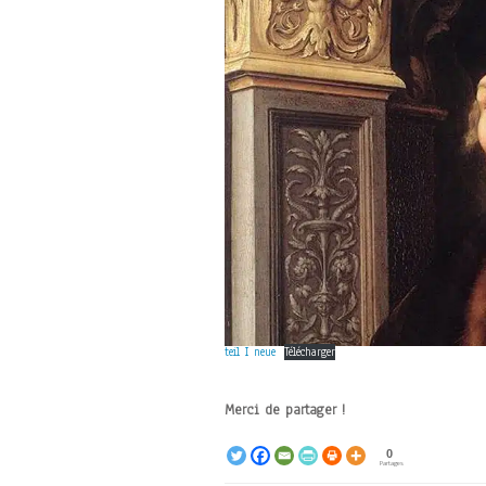
teil I neue
Télécharger
Merci de partager !
0
Partages