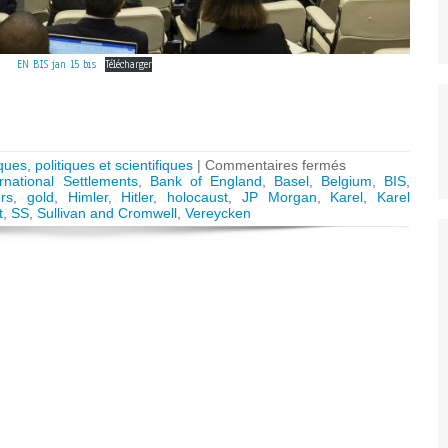
EN BIS jan 15 bis
Télécharger
sur
ques, politiques et scientifiques
|
Commentaires fermés
The
rnational Settlements
,
Bank of England
,
Basel
,
Belgium
,
BIS
,
Bank
rs
,
gold
,
Himler
,
Hitler
,
holocaust
,
JP Morgan
,
Karel
,
Karel
for
t
,
SS
,
Sullivan and Cromwell
,
Vereycken
International
Settlements
(BIS)
and
the
final
solution