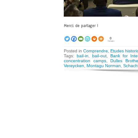
Merci de partager !
0
Partages
Posted in
Comprendre
,
Etudes histori
Tags:
bail-in
,
bail-out
,
Bank for Inte
concentration camps
,
Dulles Brothe
Vereycken
,
Montagu Norman
,
Schach