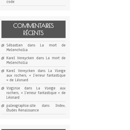
code
COMMENTAIRES
RÉCENTS
Sébastien
dans
La mort de
Melencholia
Karel Vereycken
dans
La mort de
Melencholia
Karel Vereycken
dans
La Vierge
aux rochers, « l’erreur fantastique
» de Léonard
Virginie
dans
La Vierge aux
rochers, « l’erreur fantastique » de
Léonard
paleographie.site
dans
Index,
Études Renaissance