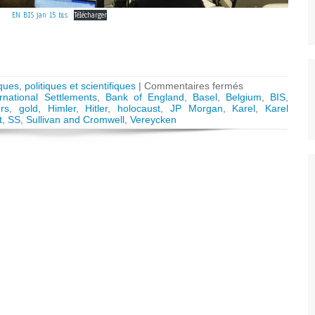
EN BIS jan 15 bis
Télécharger
sur
ques, politiques et scientifiques
|
Commentaires fermés
The
rnational Settlements
,
Bank of England
,
Basel
,
Belgium
,
BIS
,
Bank
rs
,
gold
,
Himler
,
Hitler
,
holocaust
,
JP Morgan
,
Karel
,
Karel
for
t
,
SS
,
Sullivan and Cromwell
,
Vereycken
International
Settlements
(BIS)
and
the
final
solution