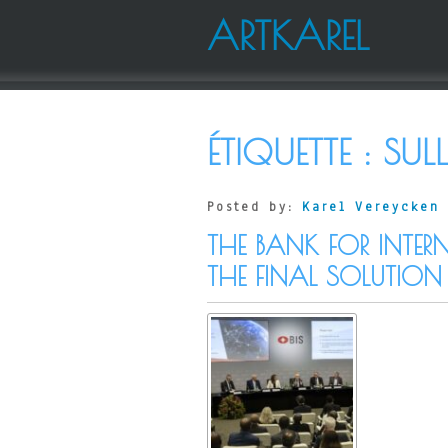
ARTKAREL
ÉTIQUETTE :
SUL
Posted by:
Karel Vereycken
THE BANK FOR INTER
THE FINAL SOLUTION