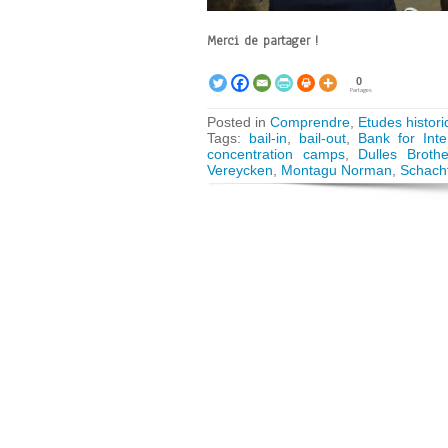
Merci de partager !
0
Partages
Posted in
Comprendre
,
Etudes histori
Tags:
bail-in
,
bail-out
,
Bank for Inte
concentration camps
,
Dulles Brothe
Vereycken
,
Montagu Norman
,
Schach