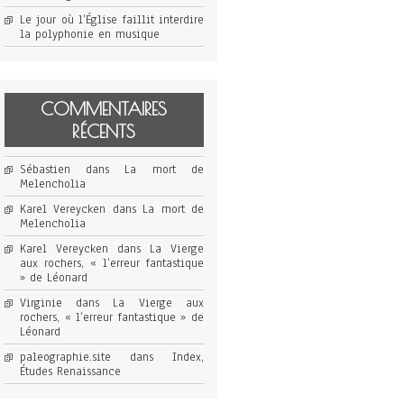
Le jour où l’Église faillit interdire
la polyphonie en musique
COMMENTAIRES
RÉCENTS
Sébastien
dans
La mort de
Melencholia
Karel Vereycken
dans
La mort de
Melencholia
Karel Vereycken
dans
La Vierge
aux rochers, « l’erreur fantastique
» de Léonard
Virginie
dans
La Vierge aux
rochers, « l’erreur fantastique » de
Léonard
paleographie.site
dans
Index,
Études Renaissance