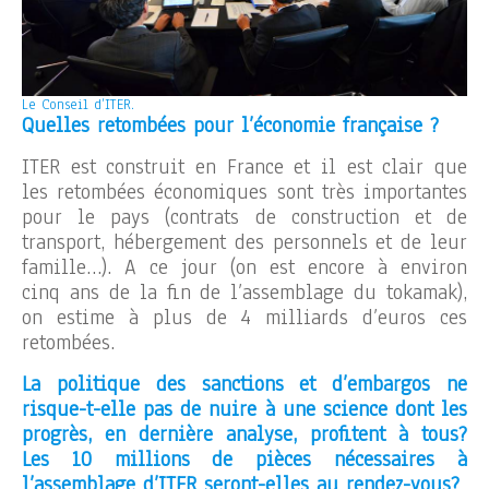
Le Conseil d’ITER.
Quelles retombées pour l’économie française ?
ITER est construit en France et il est clair que
les retombées économiques sont très importantes
pour le pays (contrats de construction et de
transport, hébergement des personnels et de leur
famille…). A ce jour (on est encore à environ
cinq ans de la fin de l’assemblage du tokamak),
on estime à plus de 4 milliards d’euros ces
retombées.
La politique des sanctions et d’embargos ne
risque-t-elle pas de nuire à une science dont les
progrès, en dernière analyse, profitent à tous?
Les 10 millions de pièces nécessaires à
l’assemblage d’ITER seront-elles au rendez-vous?