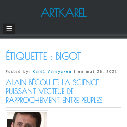
ARTKAREL
☰
ÉTIQUETTE :
BIGOT
Posted by:
Karel Vereycken
| on mai 26, 2022
ALAIN BÉCOULET: LA SCIENCE,
PUISSANT VECTEUR DE
RAPPROCHEMENT ENTRE PEUPLES