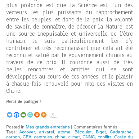
plus profonde est que la Science est l’un des
vecteurs les plus puissants du rapprochement
entre les peuples, et donc de la paix. La volonté
de savoir, de connaître, de décoder la Nature, est
une source inépuisable et universelle de l’être
humain. Je suis particulièrement fier d’y
contribuer et très reconnaissant que cela ait été
reconnu et salué par le gouvernement chinois au
travers de ce prix. Il couronne aussi de très
belles rencontres et amitiés qui se sont
développées au cours de ces années, et le plaisir
à chaque fois renouvelé pour moi des visites en
Chine.
Merci de partager !
0
Partages
sur
Posted in
Mes grands entretiens
|
Commentaires fermés
Alain
Tags:
Accoyer
,
artkarel
,
atome
,
Bécoulet
,
Bigot
,
Cadarache
,
Bécoulet:
carbon
,
CEA
,
centrales
,
chine
,
climat
,
CNNC
,
conflits
,
Corée du