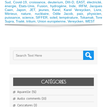
la
Sud
,
Covid-19
,
croissance
,
deuterium
,
DIII-D
,
EAST
,
électricité
,
Science,
énergie
,
Etats-Unis
,
Fusion
,
hydrogène
,
Inde
,
IRFM
,
Jacques
puissant
Caen
,
Japon
,
JET
,
jeunes
,
Karel
,
Karel Vereycken
,
Livre
,
vecteur
Mérieux
,
nature
,
nucléaire
,
Odile Jacob
,
paix
,
physicien
,
de
puissance
,
science
,
SIFFER
,
soleil
,
température
,
Tokamak
,
Tore
rapproche
Supra
,
Traité
,
tritium
,
Union européenne
,
Vereycken
,
WEST
entre
peuples
CATÉGORIES
Aquarelle
(51)
Audio comments
(33)
Caricatures
(3)