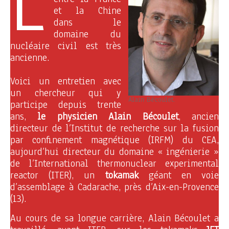
L
et la Chine
dans le
domaine du
nucléaire civil est très
ancienne.
Voici un entretien avec
un chercheur qui y
Alain Bécoulet.
participe depuis trente
ans,
le physicien Alain Bécoulet
, ancien
directeur de l’Institut de recherche sur la fusion
par confinement magnétique (IRFM) du CEA,
aujourd’hui directeur du domaine « ingénierie »
de l’International thermonuclear experimental
reactor (ITER), un
tokamak
géant en voie
d’assemblage à Cadarache, près d’Aix-en-Provence
(13).
Au cours de sa longue carrière, Alain Bécoulet a