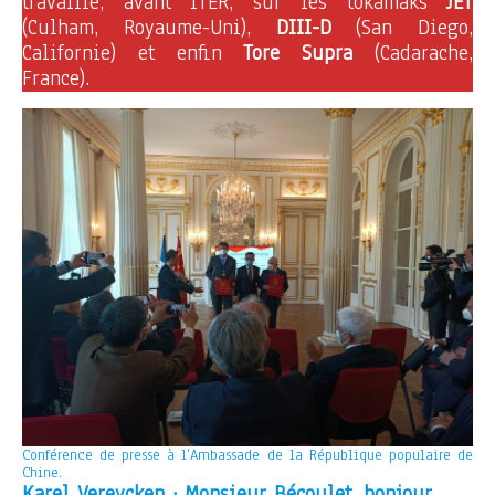
travaillé, avant ITER, sur les tokamaks
JET
(Culham, Royaume-Uni),
DIII-D
(San Diego,
Californie) et enfin
Tore Supra
(Cadarache,
France).
Conférence de presse à l’Ambassade de la République populaire de
Chine.
Karel Vereycken : Monsieur Bécoulet, bonjour.