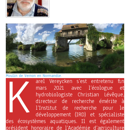
K
Moulin de Vernon en Normandie.
arel Vereycken s’est entretenu fin
mars 2021 avec l’écologue et
hydrobiologiste Christian Lévêque,
directeur de recherche émérite à
l’Institut de recherche pour le
développement (IRD) et spécialiste
des écosystèmes aquatiques. Il est également
président honoraire de l’Académie d’agriculture