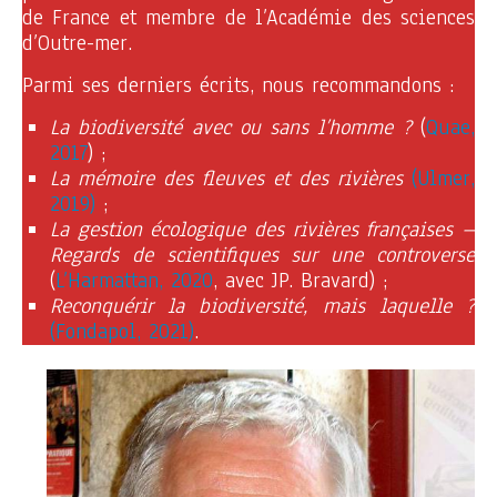
de France et membre de l’Académie des sciences
d’Outre-mer.
Parmi ses derniers écrits, nous recommandons :
La biodiversité avec ou sans l’homme ?
(
Quae,
2017
) ;
La mémoire des fleuves et des rivières
(Ulmer,
2019)
;
La gestion écologique des rivières françaises –
Regards de scientifiques sur une controverse
(
L’Harmattan, 2020
, avec JP. Bravard) ;
Reconquérir la biodiversité, mais laquelle ?
(Fondapol, 2021)
.