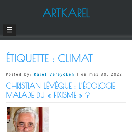
ARTKAREL
☰
ÉTIQUETTE :
CLIMAT
Posted by:
Karel Vereycken
| on mai 30, 2022
CHRISTIAN LÉVÊQUE : L’ÉCOLOGIE
MALADE DU « FIXISME » ?