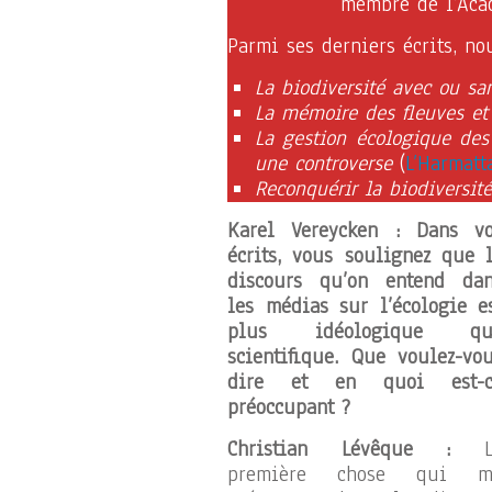
membre de l’Acad
Parmi ses derniers écrits, n
La biodiversité avec ou s
La mémoire des fleuves et 
La gestion écologique des 
une controverse
(
L’Harmatt
Reconquérir la biodiversité
Karel Vereycken : Dans v
écrits, vous soulignez que 
discours qu’on entend da
les médias sur l’écologie e
plus idéologique qu
scientifique. Que voulez-vo
dire et en quoi est-c
préoccupant ?
Christian Lévêque :
L
première chose qui m