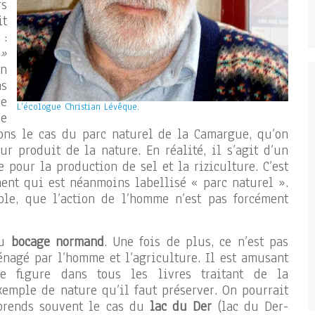
rs
it
 :
 »
en
ns
ce
L’écologue Christian Lévêque.
ce
enons le cas du parc naturel de la Camargue, qu’on
r produit de la nature. En réalité, il s’agit d’un
pour la production de sel et la riziculture. C’est
ment qui est néanmoins labellisé « parc naturel ».
ple, que l’action de l’homme n’est pas forcément
du
bocage normand
. Une fois de plus, ce n’est pas
nagé par l’homme et l’agriculture. Il est amusant
e figure dans tous les livres traitant de la
emple de nature qu’il faut préserver. On pourrait
 prends souvent le cas du
lac du Der
(lac du Der-