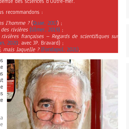
émie des sciences d’Outre-mer.
ous recommandons :
ans l’homme ?
(
Quae, 2017
) ;
des rivières
(Ulmer, 2019)
;
rivières françaises – Regards de scientifiques sur
an, 2020
, avec JP. Bravard) ;
, mais laquelle ?
(Fondapol, 2021)
.
os
le
ns
st
e
us
e
a
e