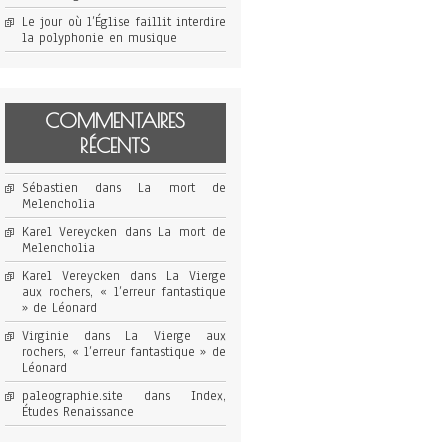
Le jour où l’Église faillit interdire
la polyphonie en musique
COMMENTAIRES
RÉCENTS
Sébastien
dans
La mort de
Melencholia
Karel Vereycken
dans
La mort de
Melencholia
Karel Vereycken
dans
La Vierge
aux rochers, « l’erreur fantastique
» de Léonard
Virginie
dans
La Vierge aux
rochers, « l’erreur fantastique » de
Léonard
paleographie.site
dans
Index,
Études Renaissance