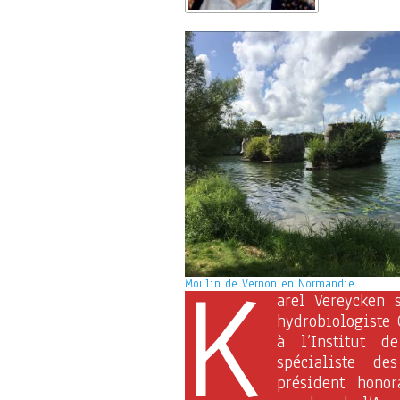
K
Moulin de Vernon en Normandie.
arel Vereycken 
hydrobiologiste 
à l’Institut d
spécialiste de
président honor